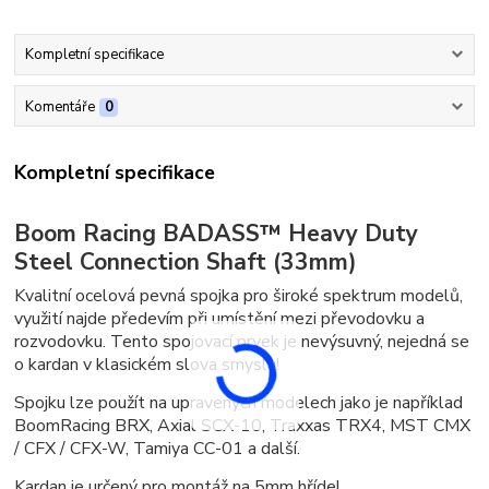
Kompletní specifikace
Komentáře
0
Kompletní specifikace
Boom Racing BADASS™ Heavy Duty
Steel Connection Shaft (33mm)
Kvalitní ocelová pevná spojka pro široké spektrum modelů,
využití najde předevím při umístění mezi převodovku a
rozvodovku. Tento spojovací prvek je nevýsuvný, nejedná se
o kardan v klasickém slova smyslu!
Spojku lze použít na upravených modelech jako je například
BoomRacing BRX, Axial SCX-10, Traxxas TRX4, MST CMX
/ CFX / CFX-W, Tamiya CC-01 a další.
Kardan je určený pro montáž na 5mm hřídel.