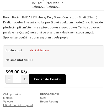
Boom Racing BADASS™ Heavy Duty Steel Connection Shaft (33mm)
Kvalitní ocelová pevná spojka pro široké spektrum modelů, využití najde
předevím při umístění mezi převodovku a rozvodovku. Tento spojovací
prvek je nevýsuvný, nejedná se o kardan v klasickém slova smyslu!
Spojku lze použít na upravených m...
celý popis
Dostupnost
Není skladem
Nejsme plátci DPH
599,00 Kč
/
ks
Přidat do košíku
Číslo produktu:
BRBD955003J
Materiál:
Ocel
Výrobce:
Boom Racing
Hlídat cenu / dostupnost