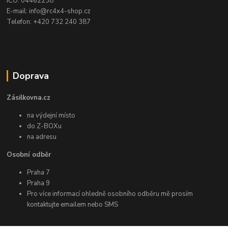
IČO: 04462238
E-mail: info@rc4x4-shop.cz
Telefon: +420 732 240 387
Doprava
Zásilkovna.cz
na výdejní místo
do Z-BOXu
na adresu
Osobní odběr
Praha 7
Praha 9
Pro více informací ohledně osobního odběru mě prosím
kontaktujte emailem nebo SMS