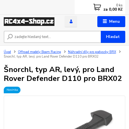
0
ks
za
0,00 Kč
Menu
Hledat
Úvod
Offroad modely Boom Racing
Náhradní díly pro podvozky BRX
Šnorchl, typ AR, levý, pro Land Rover Defender D110 pro BRX02
Šnorchl, typ AR, levý, pro Land
Rover Defender D110 pro BRX02
Novinka