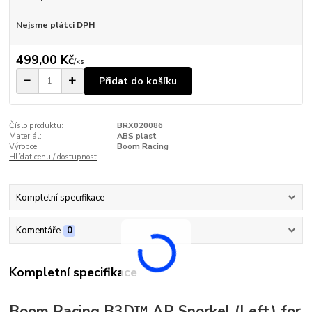
Nejsme plátci DPH
499,00 Kč
/
ks
Přidat do košíku
Číslo produktu:
BRX020086
Materiál:
ABS plast
Výrobce:
Boom Racing
Hlídat cenu / dostupnost
Kompletní specifikace
Komentáře
0
Kompletní specifikace
Boom Racing B3D™ AR Snorkel (Left) for