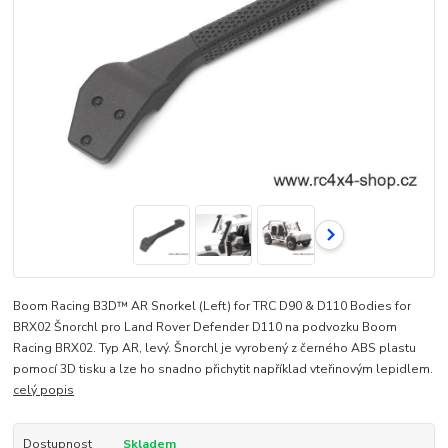
Boom Racing B3D™ AR Snorkel (Left) for TRC D90 & D110 Bodies for
BRX02 Šnorchl pro Land Rover Defender D110 na podvozku Boom
Racing BRX02. Typ AR, levý. Šnorchl je vyrobený z černého ABS plastu
pomocí 3D tisku a lze ho snadno přichytit například vteřinovým lepidlem.
celý popis
Dostupnost
Skladem