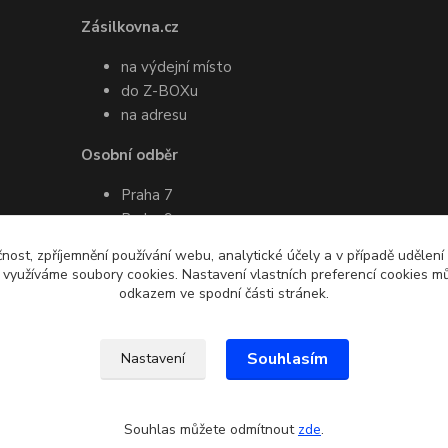
Zásilkovna.cz
na výdejní místo
do Z-BOXu
na adresu
Osobní odběr
Praha 7
Praha 9
Pro více informací ohledně osobního
čnost, zpříjemnění používání webu, analytické účely a v případě udělení
odběru mě prosím kontaktujte
y využíváme soubory cookies. Nastavení vlastních preferencí cookies mů
emailem nebo SMS
odkazem ve spodní části stránek.
Souhlasím
Nastavení
Souhlas můžete odmítnout
zde
.