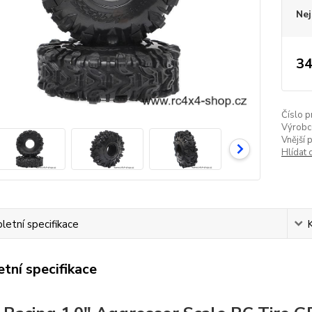
Nej
34
Číslo p
Výrobc
Vnější 
Hlídat 
etní specifikace
tní specifikace