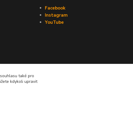
Facebook
Instagram
YouTube
 souhlasu také pro
žete kdykoli upravit
Vytvořeno na
Eshop-rychle.cz