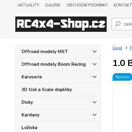
AKTUALITY
GALERIE
OBCHODNÍ PODMÍNKY
KONTAKT
Úvod
P
Offroad modely MST
1.0 
Offroad modely Boom Racing
Karoserie
Novinka
3D tisk a Scale doplňky
Disky
Kardany
Ložiska