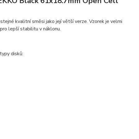
GEKKO Black 61x18.7mm Open Cell
né kvalitní směsi jako její větší verze. Vzorek je velmi
ro lepší stabilitu v náklonu.
typy disků: