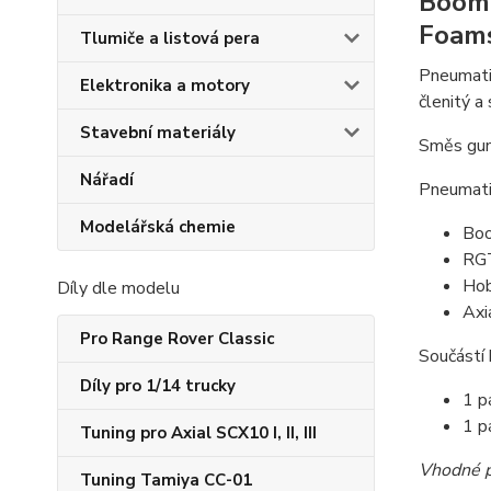
Boom 
Foams
Tlumiče a listová pera
Pneumatik
Elektronika a motory
členitý a
Stavební materiály
Směs gum
Nářadí
Pneumatik
Modelářská chemie
Boo
RGT
Hob
Díly dle modelu
Axi
Pro Range Rover Classic
Součástí b
Díly pro 1/14 trucky
1 p
1 p
Tuning pro Axial SCX10 I, II, III
Vhodné p
Tuning Tamiya CC-01