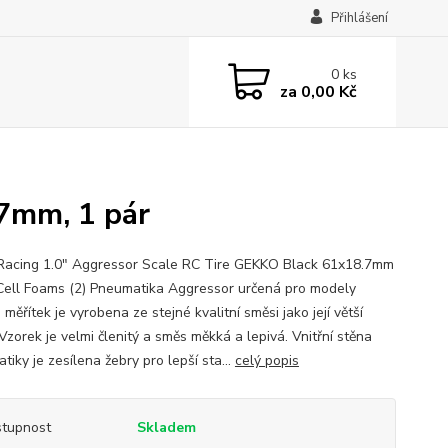
Přihlášení
0
ks
za
0,00 Kč
7mm, 1 pár
acing 1.0" Aggressor Scale RC Tire GEKKO Black 61x18.7mm
ell Foams (2) Pneumatika Aggressor určená pro modely
měřítek je vyrobena ze stejné kvalitní směsi jako její větší
Vzorek je velmi členitý a směs měkká a lepivá. Vnitřní stěna
iky je zesílena žebry pro lepší sta...
celý popis
tupnost
Skladem