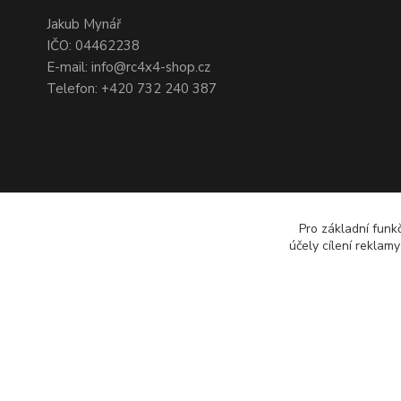
Jakub Mynář
IČO: 04462238
E-mail: info@rc4x4-shop.cz
Telefon: +420 732 240 387
Pro základní funk
účely cílení reklam