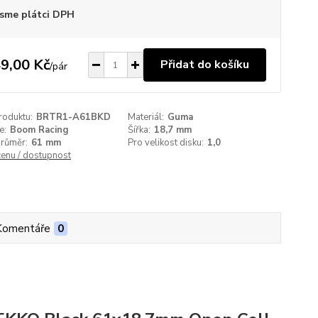
sme plátci DPH
9,00 Kč
Přidat do košíku
/
pár
roduktu:
BRTR1-A61BKD
Materiál:
Guma
e:
Boom Racing
Šířka:
18,7 mm
průměr:
61 mm
Pro velikost disku:
1,0
cenu / dostupnost
Komentáře
0