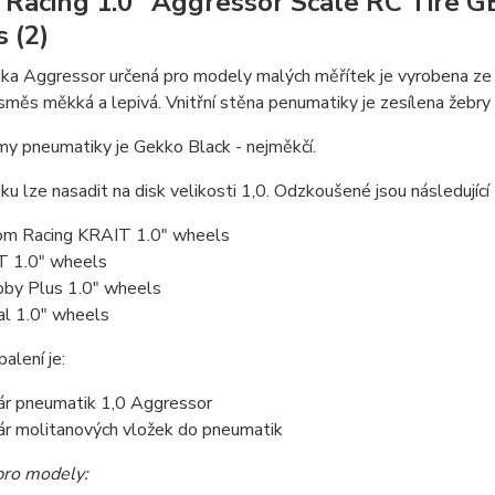
Racing 1.0" Aggressor Scale RC Tire 
 (2)
a Aggressor určená pro modely malých měřítek je vyrobena ze stej
 směs měkká a lepivá. Vnitřní stěna penumatiky je zesílena žebry p
y pneumatiky je Gekko Black - nejměkčí.
u lze nasadit na disk velikosti 1,0. Odzkoušené jsou následující 
m Racing KRAIT 1.0" wheels
 1.0" wheels
by Plus 1.0" wheels
al 1.0" wheels
alení je:
ár pneumatik 1,0 Aggressor
ár molitanových vložek do pneumatik
ro modely: