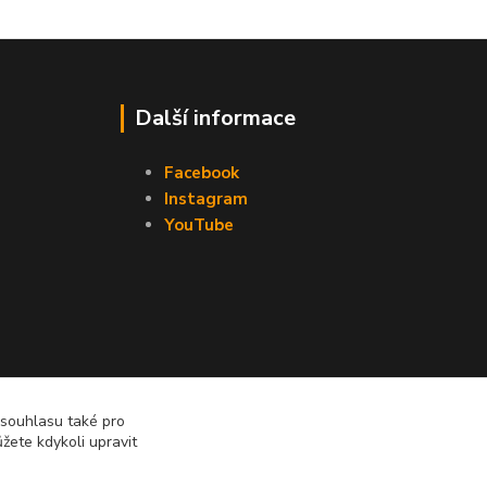
Další informace
Facebook
Instagram
YouTube
 souhlasu také pro
žete kdykoli upravit