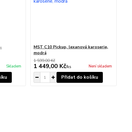
-
MST C10 Pickup, lexanová karoserie,
modrá
1 599,00 Kč
1 449,00 Kč
Skladem
Není skladem
/
ks
šíku
Přidat do košíku