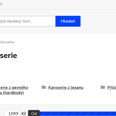
Y
Hledat
aroserie
serie
erie z pevného
Karoserie z lexanu
Přís
u (hardbody)
Kč
Od