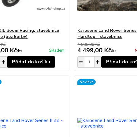
ZIL Boom Racing, stavebnice
Karoserie Land Rover Series 
ie (bez korby)
Hardtop - stavebnice
 Kč
4 999,00 Kč
,00 Kč
4 499,00 Kč
Skladem
N
/
ks
/
ks
Přidat do košíku
Přidat do ko
Novinka