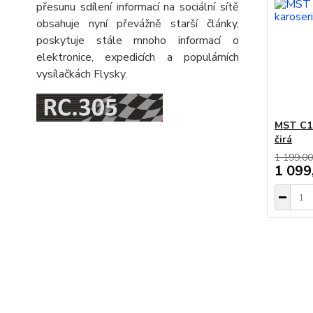
přesunu sdílení informací na sociální sítě
obsahuje nyní převážně starší články,
poskytuje stále mnoho informací o
elektronice, expedicích a populárních
vysílačkách Flysky.
MST C10
čirá
1 199,00
1 099