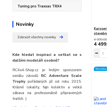
Tuning pro Traxxas TRX4
Novinky
Karoseri
stavebn
Zobrazit všechny novinky
4 999,00
4 499
Kde hledat inspiraci a setkat se s
dalšími modeláři osobně?
Novinka
RC4x4-Shop.cz je hrdým sponzorem
seriálu závodů
RC Adventure Scale
Trophy
pořádaných již od roku 2015.
Krásné lokality, fajn kolektiv a velká
zábava na profesionálně připravených
tratích. :)