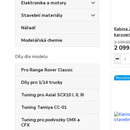
Elektronika a motory
Stavební materiály
Nářadí
Kabina 
karoser
Modelářská chemie
2 199,00
2 099
Díly dle modelu
Pro Range Rover Classic
Novinka
Díly pro 1/14 trucky
Tuning pro Axial SCX10 I, II, III
Tuning Tamiya CC-01
Tuning pro podvozky CMX a
CFX