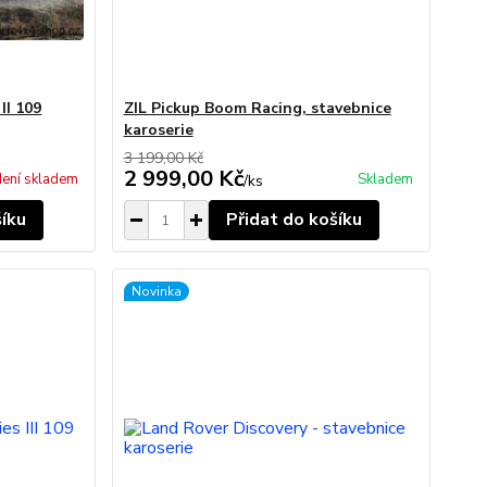
II 109
ZIL Pickup Boom Racing, stavebnice
karoserie
3 199,00 Kč
2 999,00 Kč
ení skladem
Skladem
/
ks
šíku
Přidat do košíku
Novinka