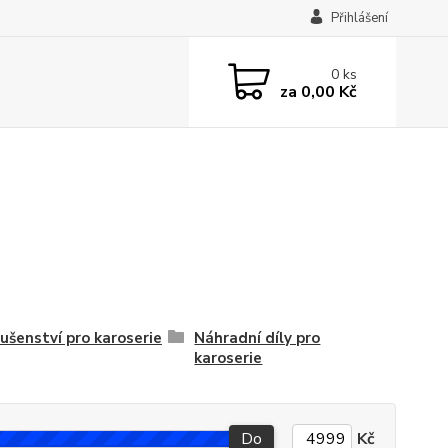
Přihlášení
0
ks
za
0,00 Kč
lušenství pro karoserie
Náhradní díly pro
karoserie
Do
Kč