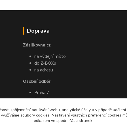
Doprava
Zásilkovna.cz
na výdejní místo
do Z-BOXu
na adresu
Osobní odběr
Praha 7
Praha 9
Pro více informací ohledně osobního
čnost, zpříjemnění používání webu, analytické účely a v případě udělení
odběru mě prosím kontaktujte
y využíváme soubory cookies. Nastavení vlastních preferencí cookies mů
emailem nebo SMS
odkazem ve spodní části stránek.