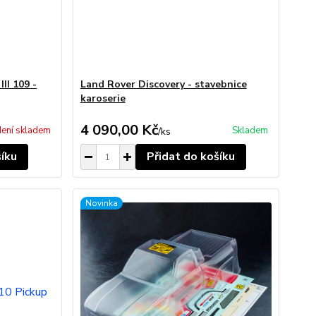
II 109 -
Land Rover Discovery - stavebnice
karoserie
4 090,00 Kč
ení skladem
Skladem
/
ks
šíku
Přidat do košíku
Novinka