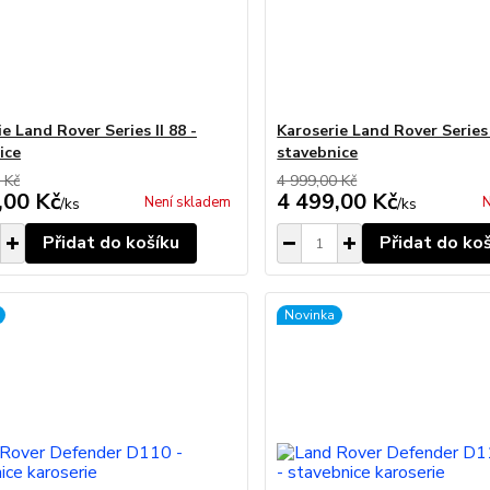
e Land Rover Series II 88 -
Karoserie Land Rover Series I
ice
stavebnice
 Kč
4 999,00 Kč
,00 Kč
4 499,00 Kč
Není skladem
N
/
ks
/
ks
Přidat do košíku
Přidat do ko
Novinka