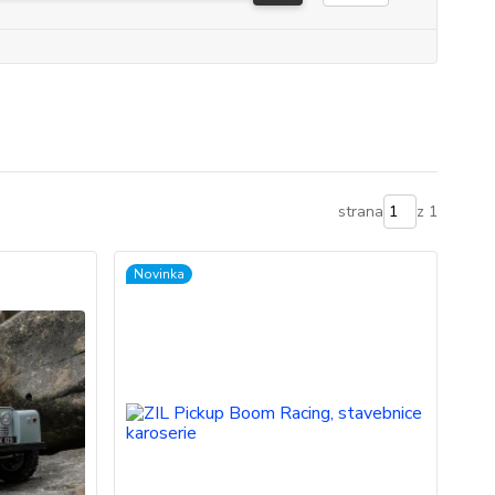
strana
z 1
Novinka