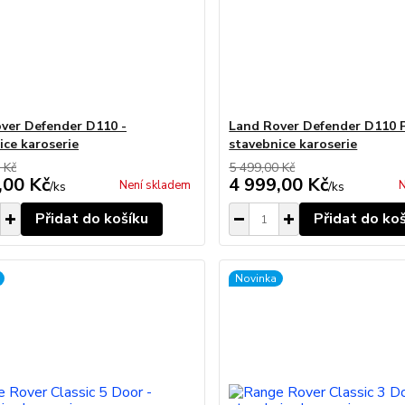
ver Defender D110 -
Land Rover Defender D110 P
ice karoserie
stavebnice karoserie
 Kč
5 499,00 Kč
,00 Kč
4 999,00 Kč
Není skladem
N
/
ks
/
ks
Přidat do košíku
Přidat do ko
Novinka