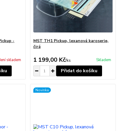
ickup -
MST TH1 Pickup, lexanová karoserie,
čirá
1 199,00 Kč
ení skladem
Skladem
/
ks
šíku
Přidat do košíku
Novinka