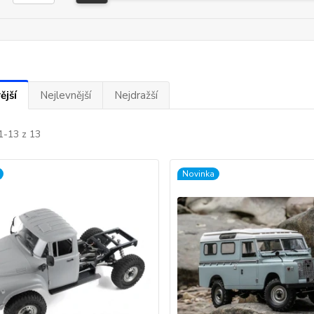
ější
Nejlevnější
Nejdražší
1-13 z 13
Novinka