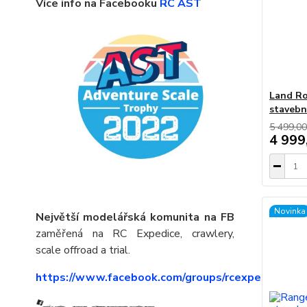
Více info na Facebooku
RC AST
Land Ro
stavebn
5 499,00
4 999
Novinka
Největší modelářská komunita na FB
zaměřená na RC Expedice, crawlery,
scale offroad a trial.
https://www.facebook.com/groups/rcexpedice