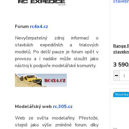
Forum
rc4x4.cz
Nevyčerpatelný zdroj informací o
stavbách expedičních a trialových
Range R
modelů. Po delší pauze je forum opět v
stavebn
provozu a i nadále může sloužit jako
3 590
nástroj k podpoře modelářské komunity.
Novinka
Modelářský web
rc.305.cz
Web ze světa modelařiny. Přestože,
stejně jako výše zmíněné forum, díky