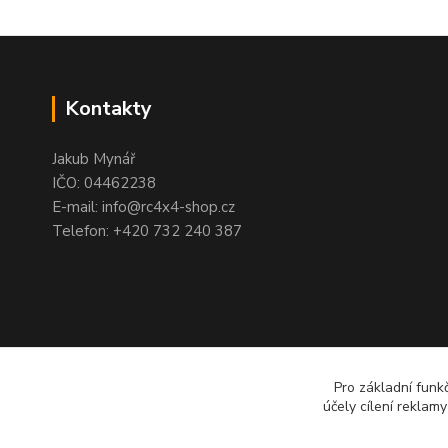
Kontakty
Jakub Mynář
IČO: 04462238
E-mail: info@rc4x4-shop.cz
Telefon: +420 732 240 387
Pro základní funk
účely cílení reklam