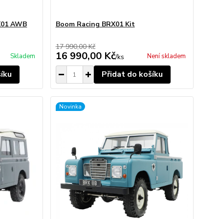
RX01 AWB
Boom Racing BRX01 Kit
17 990,00 Kč
16 990,00 Kč
Skladem
Není skladem
/
ks
šíku
Přidat do košíku
Novinka