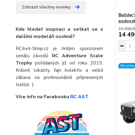
Zobrazit všechny novinky
Builder
podvozku
Kde hledat inspiraci a setkat se s
15 490,0
14 49
dalšími modeláři osobně?
RC4x4-Shop.cz je hrdým sponzorem
seriálu závodů
RC Adventure Scale
Trophy
pořádaných již od roku 2015.
Novinka
Krásné lokality, fajn kolektiv a velká
zábava na profesionálně připravených
tratích. :)
Více info na Facebooku
RC AST