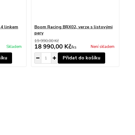
 4 linkem
Boom Racing BRX02, verze s listovými
pery
19 990,00 Kč
18 990,00 Kč
Skladem
Není skladem
/
ks
šíku
Přidat do košíku