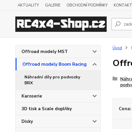
AKTUALITY
GALERIE
OBCHODNÍ PODMÍNKY
KONTAKT
Úvod
O
Offroad modely MST
Offr
Offroad modely Boom Racing
Náhradní díly pro podvozky
Náhra
BRX
podv
Karoserie
Cena:
3D tisk a Scale doplňky
Disky