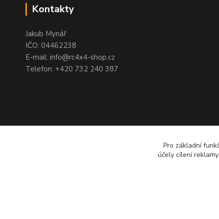
Kontakty
Jakub Mynář
IČO: 04462238
E-mail: info@rc4x4-shop.cz
Telefon: +420 732 240 387
Pro základní funk
účely cílení reklam