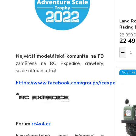
Land Ro
Racing
22 999,0
22 49
Největší modelářská komunita na FB
zaměřená na RC Expedice, crawlery,
scale offroad a trial.
Novinka
https://www.facebook.com/groups/rcexpedice
Forum
rc4x4.cz
Nevyčerpatelný zdroj informací o