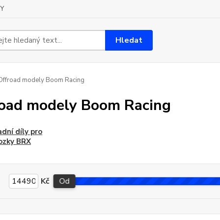
Y
Hledat
ffroad modely Boom Racing
oad modely Boom Racing
dní díly pro
ozky BRX
Kč
Od