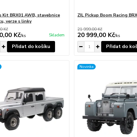
's Kit BRX01 AWB, stavebnice
ZIL Pickup Boom Racing B
, verze s linky
0 Kč
21 999,00 Kč
0,00 Kč
20 999,00 Kč
Skladem
/
ks
/
ks
Přidat do košíku
Přidat do ko
Novinka