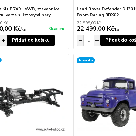
's Kit BRX01 AWB, stavebnice
Land Rover Defender D130
u, verze s listovými pery
Boom Racing BRX02
0 Kč
22 999,00 Kč
0,00 Kč
22 499,00 Kč
Skladem
/
ks
/
ks
Přidat do košíku
Přidat do ko
Novinka