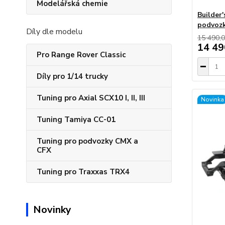
Modelářská chemie
Builder
podvozk
Díly dle modelu
15 490,0
14 49
Pro Range Rover Classic
Díly pro 1/14 trucky
Tuning pro Axial SCX10 I, II, III
Novinka
Tuning Tamiya CC-01
Tuning pro podvozky CMX a
CFX
Tuning pro Traxxas TRX4
Novinky