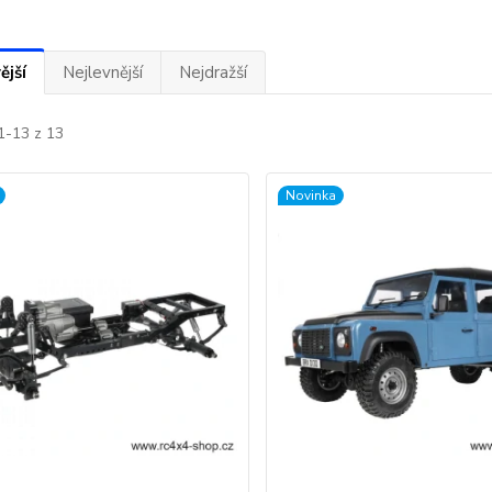
ější
Nejlevnější
Nejdražší
1-13 z 13
Novinka