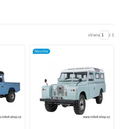
strana
z 1
Novinka