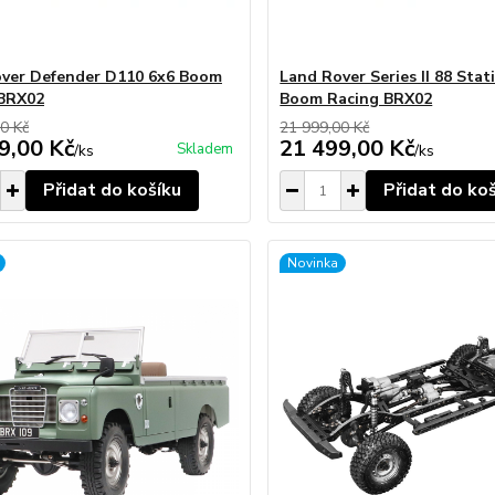
ver Defender D110 6x6 Boom
Land Rover Series II 88 St
 BRX02
Boom Racing BRX02
0 Kč
21 999,00 Kč
9,00 Kč
21 499,00 Kč
Skladem
/
ks
/
ks
Přidat do košíku
Přidat do ko
Novinka