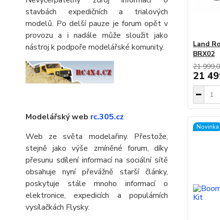
stavbách expedičních a trialových
modelů. Po delší pauze je forum opět v
provozu a i nadále může sloužit jako
Land Ro
nástroj k podpoře modelářské komunity.
BRX02
21 999,0
21 49
Modelářský web
rc.305.cz
Novinka
Web ze světa modelařiny. Přestože,
stejně jako výše zmíněné forum, díky
přesunu sdílení informací na sociální sítě
obsahuje nyní převážně starší články,
poskytuje stále mnoho informací o
elektronice, expedicích a populárních
vysílačkách Flysky.