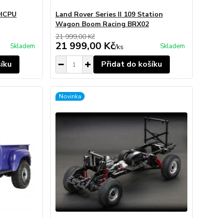
 HCPU
Land Rover Series II 109 Station
Wagon Boom Racing BRX02
21 999,00 Kč
21 999,00 Kč
Skladem
Skladem
/
ks
šíku
Přidat do košíku
Novinka