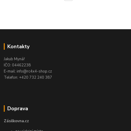
Kontakty
Jakub Mynář
IČO: 04462238
E-mail: info@rc4x4-shop.cz
Telefon: +420 732 240 387
Doprava
Zásilkovna.cz