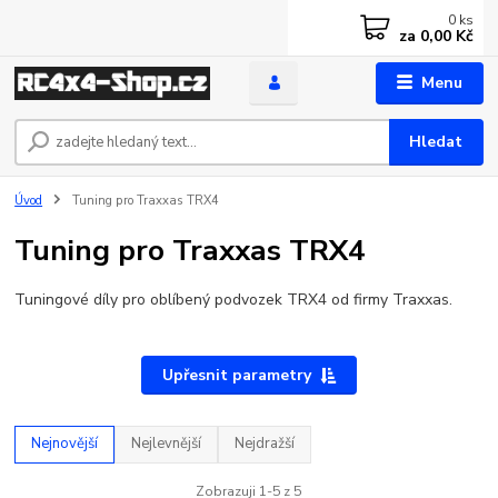
0
ks
za
0,00 Kč
Menu
Hledat
Úvod
Tuning pro Traxxas TRX4
Tuning pro Traxxas TRX4
Tuningové díly pro oblíbený podvozek TRX4 od firmy Traxxas.
Upřesnit parametry
Nejnovější
Nejlevnější
Nejdražší
Zobrazuji 1-5 z 5