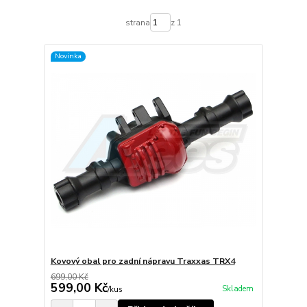
strana
z 1
Novinka
Kovový obal pro zadní nápravu Traxxas TRX4
699,00 Kč
599,00 Kč
Skladem
/
kus