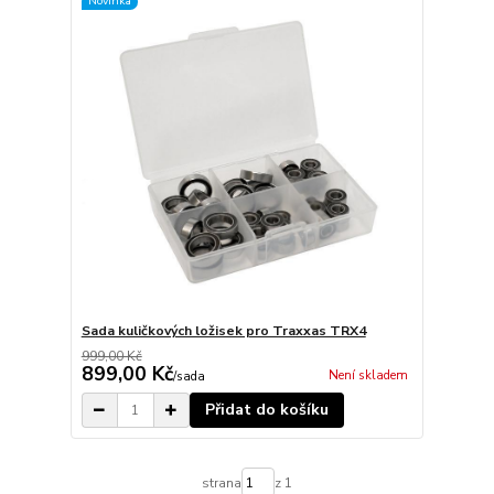
Novinka
Sada kuličkových ložisek pro Traxxas TRX4
999,00 Kč
899,00 Kč
Není skladem
/
sada
Přidat do košíku
strana
z 1