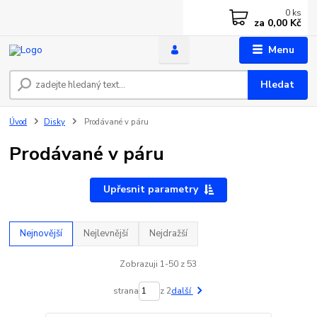
0
ks
za
0,00 Kč
Menu
Hledat
Úvod
Disky
Prodávané v páru
Prodávané v páru
Upřesnit parametry
Nejnovější
Nejlevnější
Nejdražší
Zobrazuji 1-50 z 53
strana
z 2
další