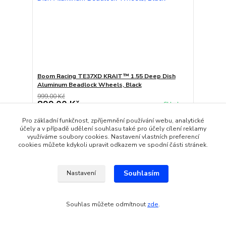
Boom Racing TE37XD KRAIT™ 1.55 Deep Dish
Aluminum Beadlock Wheels, Black
999,00 Kč
899,00 Kč
Skladem
/
pár
Přidat do košíku
Pro základní funkčnost, zpříjemnění používání webu, analytické
účely a v případě udělení souhlasu také pro účely cílení reklamy
využíváme soubory cookies. Nastavení vlastních preferencí
cookies můžete kdykoli upravit odkazem ve spodní části stránek.
Novinka
Souhlasím
Nastavení
Souhlas můžete odmítnout
zde
.