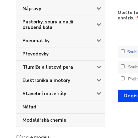
Nápravy
Opište te
obrázku
Pastorky, spury a další
ozubená kola
Pneumatiky
Souhl
Převodovky
Tlumiče a listová pera
Souh
Přeji
Elektronika a motory
Stavební materiály
Regis
Nářadí
Modelářská chemie
Díly dle modelu