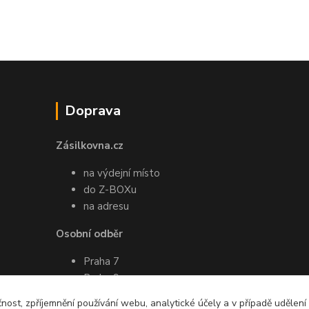
Doprava
Zásilkovna.cz
na výdejní místo
do Z-BOXu
na adresu
Osobní odběr
Praha 7
Praha 9
Pro více informací ohledně osobního
čnost, zpříjemnění používání webu, analytické účely a v případě udělení