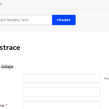
Y
Hledat
strace
 údaje
Nap
ovu
*