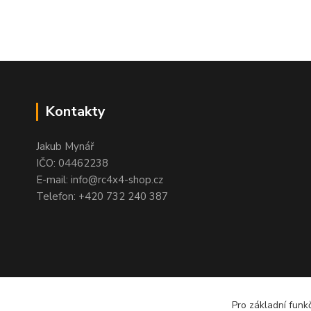
Kontakty
Jakub Mynář
IČO: 04462238
E-mail: info@rc4x4-shop.cz
Telefon: +420 732 240 387
Pro základní funk