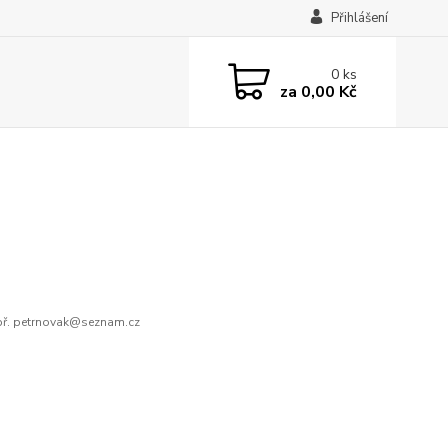
Přihlášení
0
ks
za
0,00 Kč
ř. petrnovak@seznam.cz