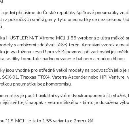
A!
í a jediní přinášíme do České republiky špičkové pneumatiky zna
ch z pokročilých směsí gumy, tyto pneumatiky se nezaleknou ž
í.
ka HUSTLER M/T Xtreme MC1 1.55 vyrobená z ultra měkké směsi
odely s ambicemi zdolávat těžký terén. Agresivní vzorek a masivn
a je vyztužena zevnitř pro větší pevnost při zachování její měkko
ka se díky tomu tak snadno nezanese bahnem a morkou hlínou.
ky jsou vhodné pro středně velké modely na podvozcích jako
al SCX-01, Traxxas TRX4, Vaterra Ascender nebo HPI Venture. Vh
velkou pneumatiku bez kompromisů.
eumatiky je použit unikátní systém dvoukomponentních vložek, kd
nější světlejší naopak z velmi měkkého - tímto je dosažena výbor
pu "1.9 MC1" je tato 1.55 varianta o 2mm užší.