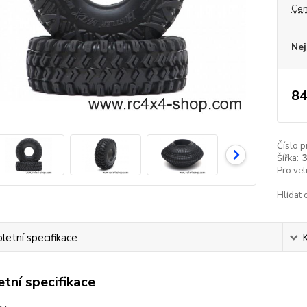
Cen
Nej
84
Číslo p
Šířka:
Pro vel
Hlídat 
etní specifikace
tní specifikace