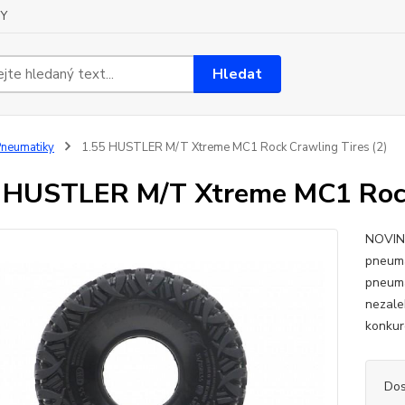
Y
Hledat
neumatiky
1.55 HUSTLER M/T Xtreme MC1 Rock Crawling Tires (2)
 HUSTLER M/T Xtreme MC1 Rock 
NOVINK
pneuma
pneuma
nezale
konkur
Dos