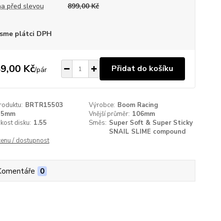
a před slevou
899,00 Kč
sme plátci DPH
9,00 Kč
Přidat do košíku
/
pár
roduktu:
BRTR15503
Výrobce:
Boom Racing
35mm
Vnější průměr:
106mm
ikost disku:
1.55
Směs:
Super Soft & Super Sticky
SNAIL SLIME compound
cenu / dostupnost
Komentáře
0