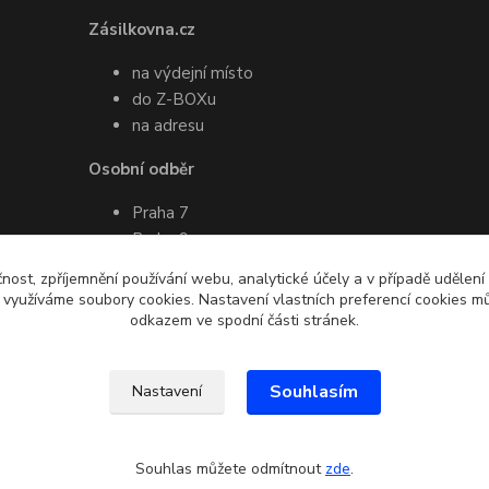
Zásilkovna.cz
na výdejní místo
do Z-BOXu
na adresu
Osobní odběr
Praha 7
Praha 9
Pro více informací ohledně osobního
čnost, zpříjemnění používání webu, analytické účely a v případě udělení
odběru mě prosím kontaktujte
y využíváme soubory cookies. Nastavení vlastních preferencí cookies mů
emailem nebo SMS
odkazem ve spodní části stránek.
Souhlasím
Nastavení
Souhlas můžete odmítnout
zde
.