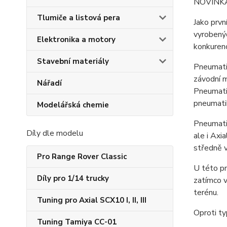
NOVINK
Tlumiče a listová pera
Jako prvn
vyrobený
Elektronika a motory
konkurenc
Stavební materiály
Pneumati
závodní m
Nářadí
Pneumatik
pneumati
Modelářská chemie
Pneumati
Díly dle modelu
ale i Axi
středně 
Pro Range Rover Classic
U této pn
Díly pro 1/14 trucky
zatímco v
terénu.
Tuning pro Axial SCX10 I, II, III
Oproti ty
Tuning Tamiya CC-01