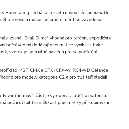
čky Boomracing. Jedná se o zcela novou sérii pneumatik
ádného terénu a mohou se směle měřit se zavedenou
 zvané "Snail Slime" vhodná pro terénní, expediční a
í boční vedení dodávají pneumatice vynikající trakci.
sti, vzorek je speciálně navržen pro samočištění,
 je například MST CMX a CFX i CFX-W, RC4WD Gelande
odné pro modely kategorie C2 a pro ty, kteří hledají
y vnitřní tmavší část je vyrobena z trdšího materiálu
ná boční stabilita i měkkost pneumatiky při kopírování