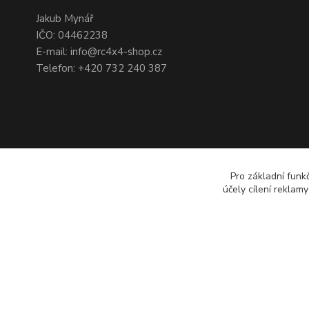
Jakub Mynář
IČO: 04462238
E-mail: info@rc4x4-shop.cz
Telefon: +420 732 240 387
Pro základní funk
účely cílení reklam