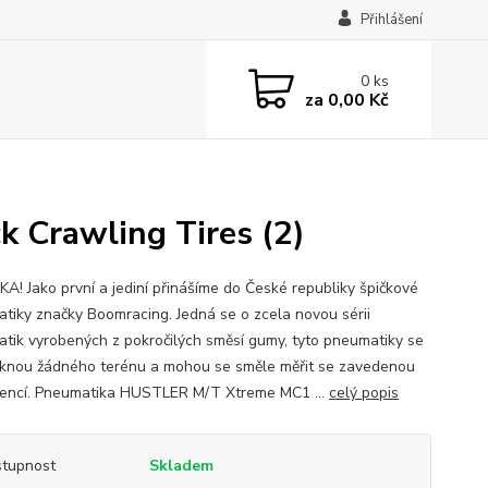
Přihlášení
0
ks
za
0,00 Kč
Crawling Tires (2)
A! Jako první a jediní přinášíme do České republiky špičkové
tiky značky Boomracing. Jedná se o zcela novou sérii
tik vyrobených z pokročilých směsí gumy, tyto pneumatiky se
knou žádného terénu a mohou se směle měřit se zavedenou
encí. Pneumatika HUSTLER M/T Xtreme MC1 ...
celý popis
tupnost
Skladem