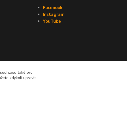
Facebook
Instagram
YouTube
 souhlasu také pro
žete kdykoli upravit
Vytvořeno na
Eshop-rychle.cz