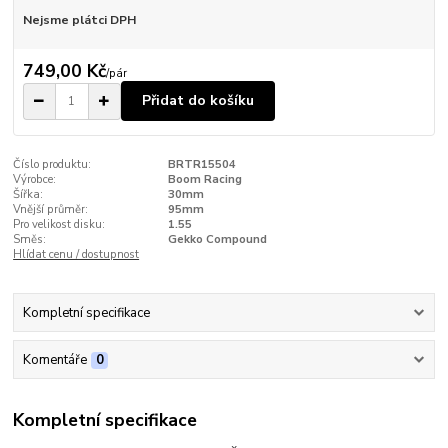
Nejsme plátci DPH
749,00 Kč
/
pár
Přidat do košíku
Číslo produktu:
BRTR15504
Výrobce:
Boom Racing
Šířka:
30mm
Vnější průměr:
95mm
Pro velikost disku:
1.55
Směs:
Gekko Compound
Hlídat cenu / dostupnost
Kompletní specifikace
Komentáře
0
Kompletní specifikace