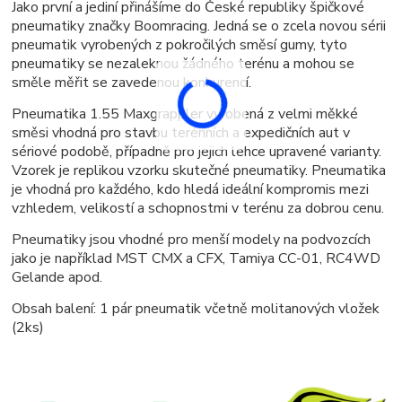
Jako první a jediní přinášíme do České republiky špičkové
pneumatiky značky Boomracing. Jedná se o zcela novou sérii
pneumatik vyrobených z pokročilých směsí gumy, tyto
pneumatiky se nezaleknou žádného terénu a mohou se
směle měřit se zavedenou konkurencí.
Pneumatika 1.55 Maxgrappler vyrobená z velmi měkké
směsi vhodná pro stavbu terénních a expedičních aut v
sériové podobě, případně pro jejich lehce upravené varianty.
Vzorek je replikou vzorku skutečné pneumatiky. Pneumatika
je vhodná pro každého, kdo hledá ideální kompromis mezi
vzhledem, velikostí a schopnostmi v terénu za dobrou cenu.
Pneumatiky jsou vhodné pro menší modely na podvozcích
jako je například MST CMX a CFX, Tamiya CC-01, RC4WD
Gelande apod.
Obsah balení: 1 pár pneumatik včetně molitanových vložek
(2ks)