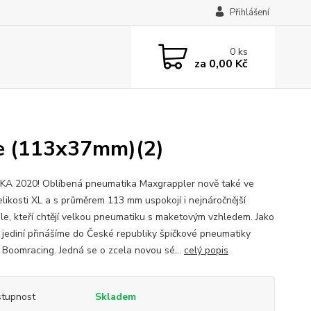
Přihlášení
0
ks
za
0,00 Kč
e (113x37mm)(2)
A 2020! Oblíbená pneumatika Maxgrappler nově také ve
velikosti XL a s průměrem 113 mm uspokojí i nejnáročnější
ele, kteří chtějí velkou pneumatiku s maketovým vzhledem. Jako
a jediní přinášíme do České republiky špičkové pneumatiky
 Boomracing. Jedná se o zcela novou sé...
celý popis
tupnost
Skladem