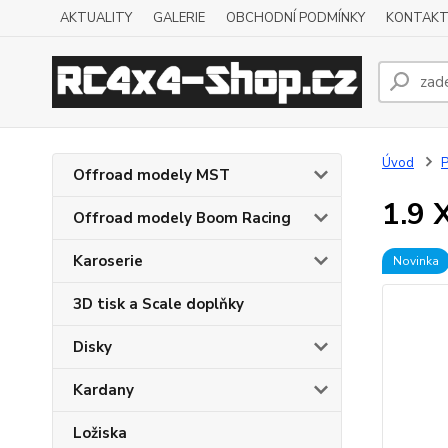
AKTUALITY
GALERIE
OBCHODNÍ PODMÍNKY
KONTAKT
Úvod
P
Offroad modely MST
1.9 
Offroad modely Boom Racing
Karoserie
Novinka
3D tisk a Scale doplňky
Disky
Kardany
Ložiska