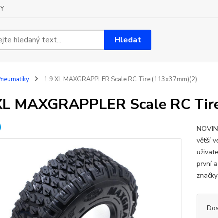
Y
Hledat
neumatiky
1.9 XL MAXGRAPPLER Scale RC Tire (113x37mm)(2)
XL MAXGRAPPLER Scale RC Tir
NOVINK
větší 
uživat
první 
značky
Dos