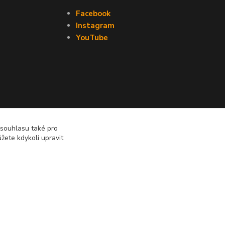
Facebook
Instagram
YouTube
 souhlasu také pro
žete kdykoli upravit
Vytvořeno na
Eshop-rychle.cz