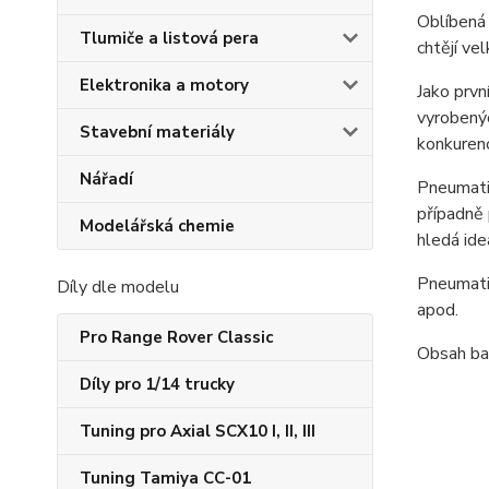
Oblíbená 
Tlumiče a listová pera
chtějí v
Elektronika a motory
Jako prvn
vyrobený
Stavební materiály
konkurenc
Nářadí
Pneumati
případně 
Modelářská chemie
hledá ide
Pneumati
Díly dle modelu
apod.
Pro Range Rover Classic
Obsah bal
Díly pro 1/14 trucky
Tuning pro Axial SCX10 I, II, III
Tuning Tamiya CC-01