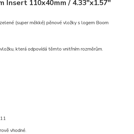
 Insert 110x40mm / 4.33"x1.57"
zelené (super měkké) pěnové vložky s logem Boom
e vložku, která odpovídá těmto vnitřním rozměrům.
011
ěrově vhodné.