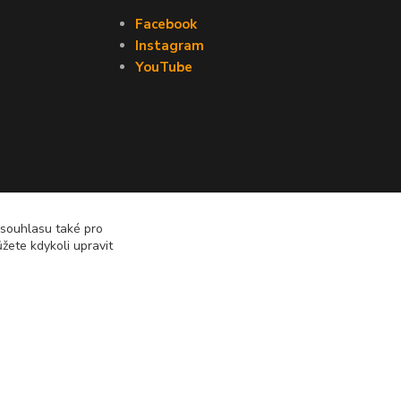
Facebook
Instagram
YouTube
 souhlasu také pro
žete kdykoli upravit
Vytvořeno na
Eshop-rychle.cz