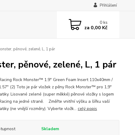
Přihlášení
0
ks
za
0,00 Kč
nster, pěnové, zelené, L, 1 pár
er, pěnové, zelené, L, 1 pár
acing Rock Monster™ 1.9" Green Foam Insert 110x40mm /
1.57" (2) Toto je pár vložek z pěny Rock Monster™ pro 1,9"
tiky. Lisované zelené (super měkké) pěnové vložky s logem
acing na jedné straně. Změřte vnitřní výšku a šířku vaší
iky (ne vnější rozměry). Vyberte vložk...
celý popis
tupnost
Skladem