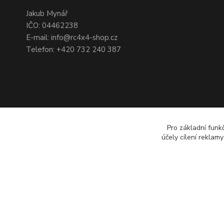
Jakub Mynář
IČO: 04462238
E-mail: info@rc4x4-shop.cz
Telefon: +420 732 240 387
Pro základní funk
účely cílení reklam