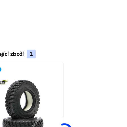
jící zboží
1