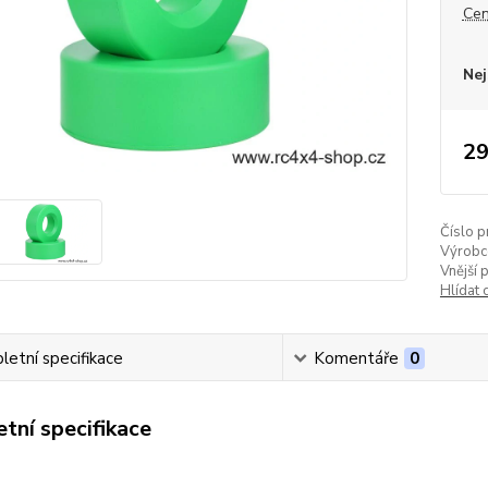
Cen
Nej
29
Číslo p
Výrobc
Vnější 
Hlídat 
etní specifikace
Komentáře
0
tní specifikace