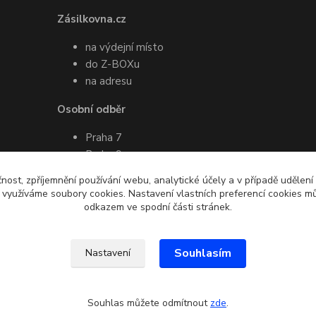
Zásilkovna.cz
na výdejní místo
do Z-BOXu
na adresu
Osobní odběr
Praha 7
Praha 9
Pro více informací ohledně osobního
čnost, zpříjemnění používání webu, analytické účely a v případě udělení
odběru mě prosím kontaktujte
y využíváme soubory cookies. Nastavení vlastních preferencí cookies mů
emailem nebo SMS
odkazem ve spodní části stránek.
Souhlasím
Nastavení
Souhlas můžete odmítnout
zde
.