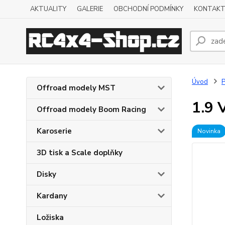
AKTUALITY
GALERIE
OBCHODNÍ PODMÍNKY
KONTAKT
Úvod
P
Offroad modely MST
1.9 
Offroad modely Boom Racing
Karoserie
Novinka
3D tisk a Scale doplňky
Disky
Kardany
Ložiska