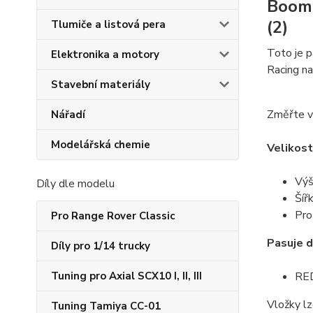
Boom 
(2)
Tlumiče a listová pera
Toto je 
Elektronika a motory
Racing na
Stavební materiály
Změřte vn
Nářadí
Modelářská chemie
Velikost
Výš
Díly dle modelu
Šířk
Pro
Pro Range Rover Classic
Pasuje d
Díly pro 1/14 trucky
Tuning pro Axial SCX10 I, II, III
RE
Vložky lz
Tuning Tamiya CC-01