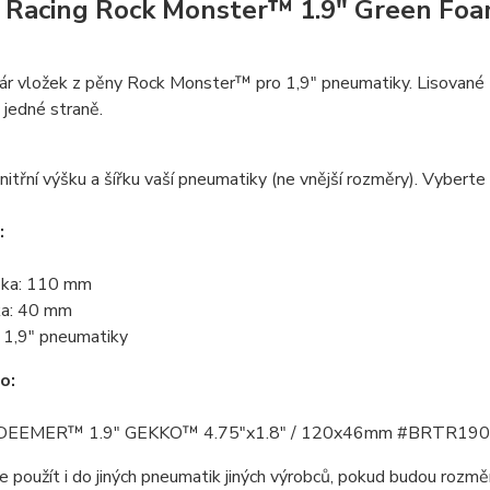
Racing Rock Monster™ 1.9" Green Foam
pár vložek z pěny Rock Monster™ pro 1,9" pneumatiky.
Lisované 
 jedné straně.
itřní výšku a šířku vaší pneumatiky (ne vnější rozměry). Vybert
:
ka:
110 mm
a:
40 mm
 1,9" pneumatiky
o:
DEEMER™ 1.9" GEKKO™ 4.75"x1.8" / 120x46mm #BRTR19
e použít i do jiných pneumatik jiných výrobců, pokud budou rozm