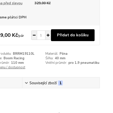
a před slevou
329,00 Kč
sme plátci DPH
9,00 Kč
Přidat do košíku
/
pár
roduktu:
BRRM19110L
Materiál:
Pěna
e:
Boom Racing
Šířka:
40 mm
průměr:
110 mm
Vnitřní průměr:
pro 1.9 pneumatiku
cenu / dostupnost
Související zboží
1