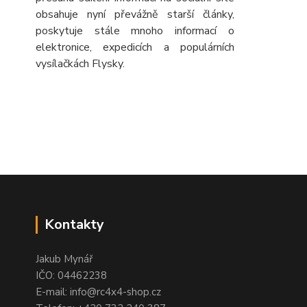
obsahuje nyní převážně starší články,
poskytuje stále mnoho informací o
elektronice, expedicích a populárních
vysílačkách Flysky.
Kontakty
Jakub Mynář
IČO: 04462238
E-mail: info@rc4x4-shop.cz