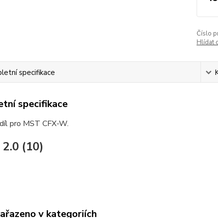
Číslo p
Hlídat 
etní specifikace
tní specifikace
 díl pro MST CFX-W.
 2.0 (10)
zařazeno v kategoriích