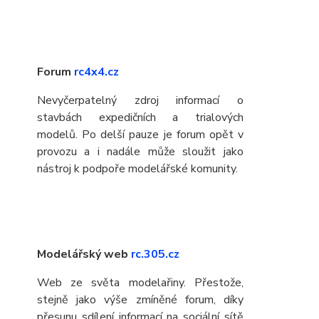
Forum
rc4x4.cz
Nevyčerpatelný zdroj informací o
stavbách expedičních a trialových
modelů. Po delší pauze je forum opět v
provozu a i nadále může sloužit jako
nástroj k podpoře modelářské komunity.
Modelářský web
rc.305.cz
Web ze světa modelařiny. Přestože,
stejně jako výše zmíněné forum, díky
přesunu sdílení informací na sociální sítě