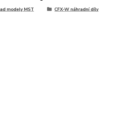
oad modely MST
CFX-W náhradní díly