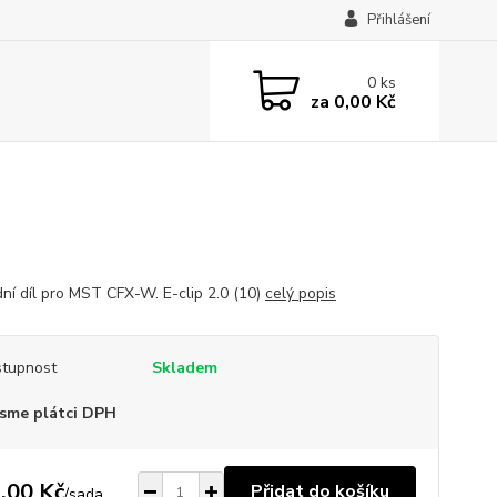
Přihlášení
0
ks
za
0,00 Kč
ní díl pro MST CFX-W. E-clip 2.0 (10)
celý popis
tupnost
Skladem
sme plátci DPH
,00 Kč
Přidat do košíku
/
sada