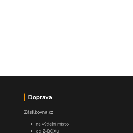
Doprava
Zásilkovna.cz
na výdejní místo
do Z-BOXu