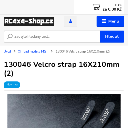
0
ks
za
0,00 Kč
Menu
Hledat
Úvod
Offroad modely MST
130046 Velcro strap 16X210mm (2)
130046 Velcro strap 16X210mm
(2)
Novinka