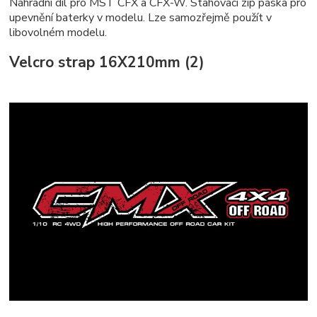
Náhradní díl pro MST CFX a CFX-W. Stahovací zip páska pro
upevnění baterky v modelu. Lze samozřejmě použít v
libovolném modelu.
Velcro strap 16X210mm (2)