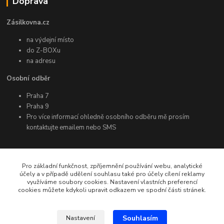
Doprava
Zásilkovna.cz
na výdejní místo
do Z-BOXu
na adresu
Osobní odběr
Praha 7
Praha 9
Pro více informací ohledně osobního odběru mě prosím
kontaktujte emailem nebo SMS
Další informace
Pro základní funkčnost, zpříjemnění používání webu, analytické
účely a v případě udělení souhlasu také pro účely cílení reklamy
využíváme soubory cookies. Nastavení vlastních preferencí
Facebook
cookies můžete kdykoli upravit odkazem ve spodní části stránek.
Instagram
YouTube
Souhlasím
Nastavení