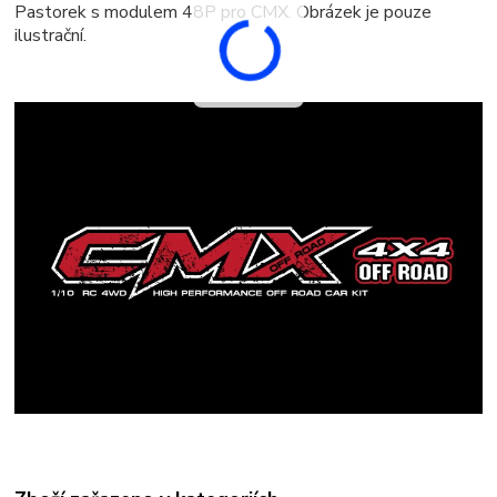
Pastorek s modulem 48P pro CMX. Obrázek je pouze
ilustrační.