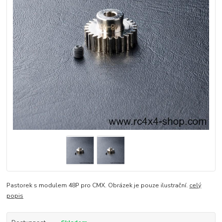
Pastorek s modulem 48P pro CMX. Obrázek je pouze ilustrační.
celý
popis