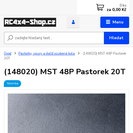
0
ks
za
0,00 Kč
Menu
Hledat
Úvod
Pastorky, spury a další ozubená kola
(148020) MST 48P Pastorek
20T
(148020) MST 48P Pastorek 20T
Novinka