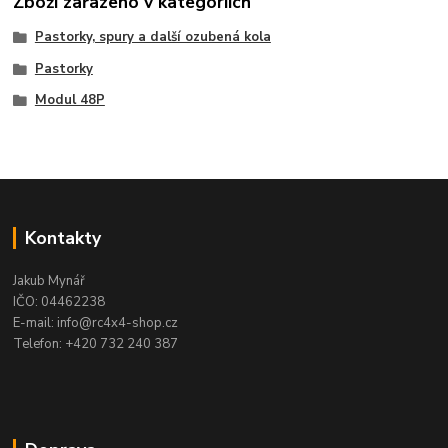
Zboží zařazeno v kategoriích
Pastorky, spury a další ozubená kola
Pastorky
Modul 48P
Kontakty
Jakub Mynář
IČO: 04462238
E-mail: info@rc4x4-shop.cz
Telefon: +420 732 240 387