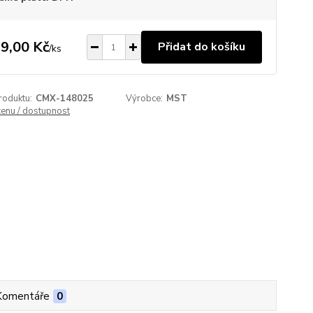
9,00 Kč
Přidat do košíku
/
ks
roduktu:
CMX-148025
Výrobce:
MST
cenu / dostupnost
Komentáře
0