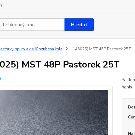
Y
Hledat
astorky, spury a další ozubená kola
(148025) MST 48P Pastorek 25T
025) MST 48P Pastorek 25T
Pastor
popis
Dos
Cen
Nej