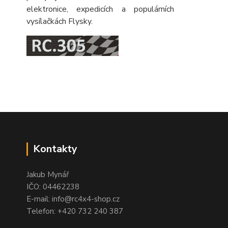
elektronice, expedicích a populárních
vysílačkách Flysky.
Kontakty
Jakub Mynář
IČO: 04462238
E-mail: info@rc4x4-shop.cz
Telefon: +420 732 240 387