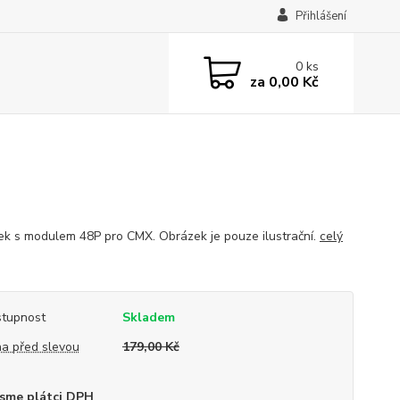
Přihlášení
0
ks
za
0,00 Kč
ek s modulem 48P pro CMX. Obrázek je pouze ilustrační.
celý
tupnost
Skladem
a před slevou
179,00 Kč
sme plátci DPH