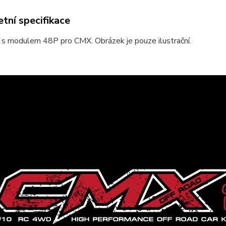
tní specifikace
 s modulem 48P pro CMX. Obrázek je pouze ilustrační.