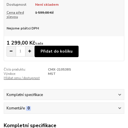
Dostupnost
Není skladem
Cena před
1 599,00 Kč
slevou
Nejsme plátci DPH
1 299,00 Kč
/
sada
Přidat do košíku
Číslo produktu:
CMX-210538S
Výrobce:
MST
Hlídat cenu / dostupnost
Kompletní specifikace
Komentáře
0
Kompletní specifikace