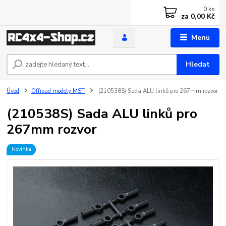
0
ks
za
0,00 Kč
Menu
Hledat
Úvod
Offroad modely MST
(210538S) Sada ALU linků pro 267mm rozvor
(210538S) Sada ALU linků pro
267mm rozvor
Novinka