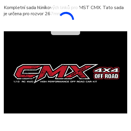
Kompletní sada hliníkových linků pro MST CMX. Tato sada
je určena pro rozvor 267mm.