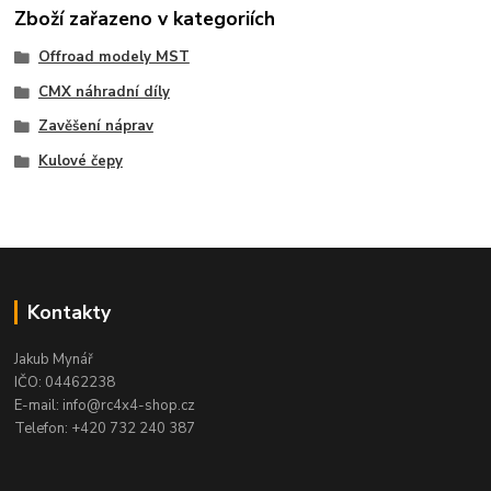
Zboží zařazeno v kategoriích
Offroad modely MST
CMX náhradní díly
Zavěšení náprav
Kulové čepy
Kontakty
Jakub Mynář
IČO: 04462238
E-mail: info@rc4x4-shop.cz
Telefon: +420 732 240 387