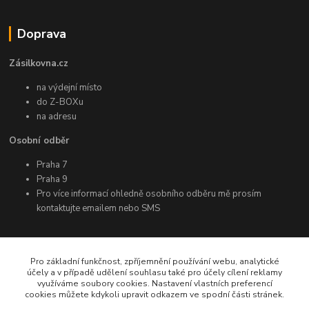
Doprava
Zásilkovna.cz
na výdejní místo
do Z-BOXu
na adresu
Osobní odběr
Praha 7
Praha 9
Pro více informací ohledně osobního odběru mě prosím
kontaktujte emailem nebo SMS
Další informace
Pro základní funkčnost, zpříjemnění používání webu, analytické
účely a v případě udělení souhlasu také pro účely cílení reklamy
využíváme soubory cookies. Nastavení vlastních preferencí
Facebook
cookies můžete kdykoli upravit odkazem ve spodní části stránek.
Instagram