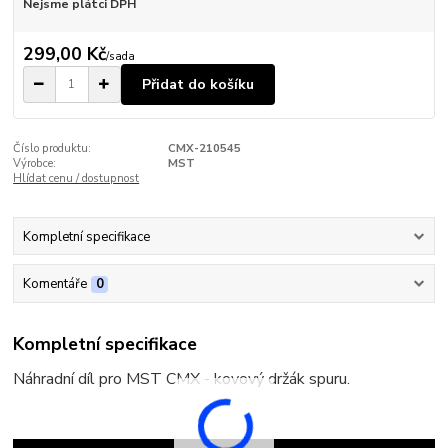
Nejsme plátci DPH
299,00 Kč
/
sada
Přidat do košíku
Číslo produktu:
CMX-210545
Výrobce:
MST
Hlídat cenu / dostupnost
Kompletní specifikace
Komentáře
0
Kompletní specifikace
Náhradní díl pro MST CMX - kovový držák spuru.