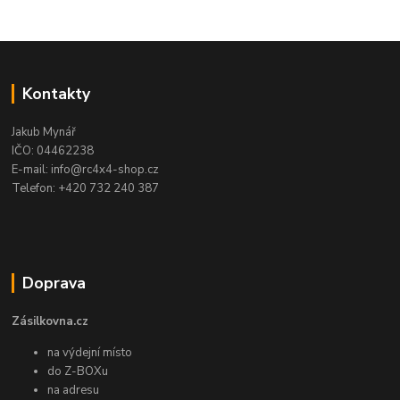
Kontakty
Jakub Mynář
IČO: 04462238
E-mail: info@rc4x4-shop.cz
Telefon: +420 732 240 387
Doprava
Zásilkovna.cz
na výdejní místo
do Z-BOXu
na adresu