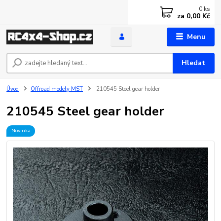
0
ks
za
0,00 Kč
Menu
Hledat
Úvod
Offroad modely MST
210545 Steel gear holder
210545 Steel gear holder
Novinka