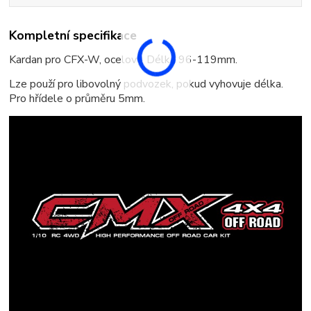
Kompletní specifikace
Kardan pro CFX-W, ocelový. Délka 96-119mm.
Lze použí pro libovolný podvozek, pokud vyhovuje délka.
Pro hřídele o průměru 5mm.