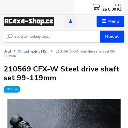
0
ks
za
0,00 Kč
Menu
Hledat
Úvod
Offroad modely MST
210569 CFX-W Steel drive shaft set 99-
119mm
210569 CFX-W Steel drive shaft
set 99-119mm
Novinka