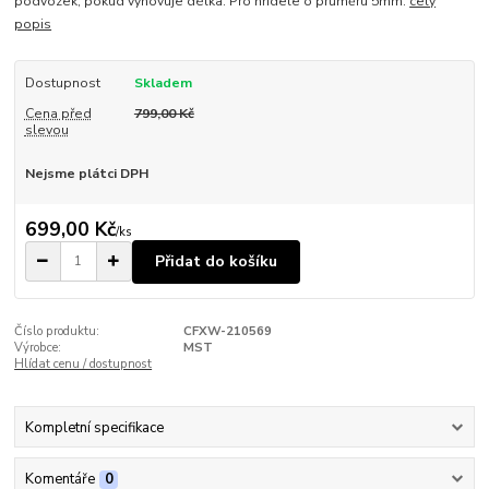
podvozek, pokud vyhovuje délka. Pro hřídele o průměru 5mm.
celý
popis
Dostupnost
Skladem
Cena před
799,00 Kč
slevou
Nejsme plátci DPH
699,00 Kč
/
ks
Přidat do košíku
Číslo produktu:
CFXW-210569
Výrobce:
MST
Hlídat cenu / dostupnost
Kompletní specifikace
Komentáře
0