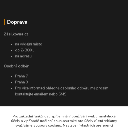
Doprava
Zásilkovna.cz
na výdejní místo
do Z-BOXu
na adresu
Osobní odběr
Praha 7
Praha 9
Pro více informací ohledně osobního odběru mě prosím
kontaktujte emailem nebo SMS
Další informace
Pro základní funkčnost, zpříjemnění používání webu, analytické
účely a v případě udělení souhlasu také pro účely cílení reklamy
využíváme soubory cookies. Nastavení vlastních preferencí
Facebook