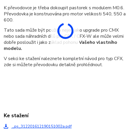
K převodovce je třeba dokoupit pastorek s modulem M0.6.
Převodovka je konstruována pro motor velikosti 540, 550 a
600.
Tato sada může být použita nejen jako upgrade pro CMX
nebo sada náhradních dílů pro CFX / CFX-W ale může velmi
dobře posloužit i jako základ pohonu
Vašeho vlastního
modelu.
V sekci ke stažení naleznete kompletní návod pro typ CFX,
zde si můžete převodovku detailně prohlédnout.
Ke stažení
_ps_312201612190151002a.pdf