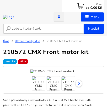
0
ks
za
0,00 Kč
Menu
Hledat
Úvod
Offroad modely MST
210572 CMX Front motor kit
210572 CMX Front motor kit
Novinka
Akce
Sada převodovky a rozvodovky z CFX a CFX-W. Chcete své CMX
přestavět na CFX? Zde je kompletní sada dílů pro konverzi. Sada