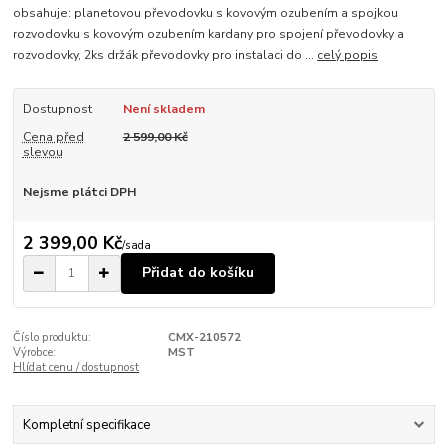
obsahuje: planetovou převodovku s kovovým ozubením a spojkou
rozvodovku s kovovým ozubením kardany pro spojení převodovky a
rozvodovky, 2ks držák převodovky pro instalaci do ...
celý popis
Dostupnost
Není skladem
Cena před
2 599,00 Kč
slevou
Nejsme plátci DPH
2 399,00 Kč
/
sada
Přidat do košíku
Číslo produktu:
CMX-210572
Výrobce:
MST
Hlídat cenu / dostupnost
Kompletní specifikace