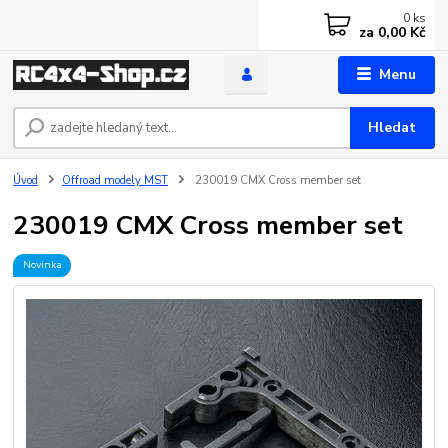
0
ks
za
0,00 Kč
Menu
Hledat
Úvod
Offroad modely MST
230019 CMX Cross member set
230019 CMX Cross member set
Novinka