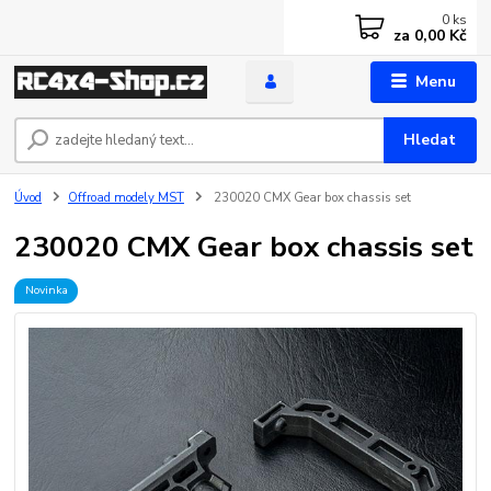
0
ks
za
0,00 Kč
Menu
Hledat
Úvod
Offroad modely MST
230020 CMX Gear box chassis set
230020 CMX Gear box chassis set
Novinka