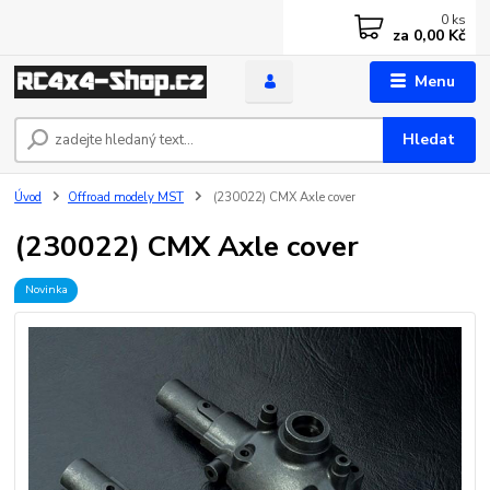
0
ks
za
0,00 Kč
Menu
Hledat
Úvod
Offroad modely MST
(230022) CMX Axle cover
(230022) CMX Axle cover
Novinka