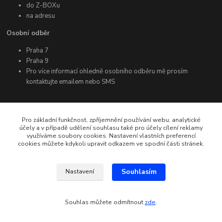
do Z-BOXu
na adresu
Osobní odběr
Praha 7
Praha 9
Pro více informací ohledně osobního odběru mě prosím
kontaktujte emailem nebo SMS
Další informace
Pro základní funkčnost, zpříjemnění používání webu, analytické
účely a v případě udělení souhlasu také pro účely cílení reklamy
využíváme soubory cookies. Nastavení vlastních preferencí
Facebook
cookies můžete kdykoli upravit odkazem ve spodní části stránek.
Instagram
YouTube
Souhlasím
Nastavení
Souhlas můžete odmítnout
zde
.
Vytvořeno na
Eshop-rychle.cz