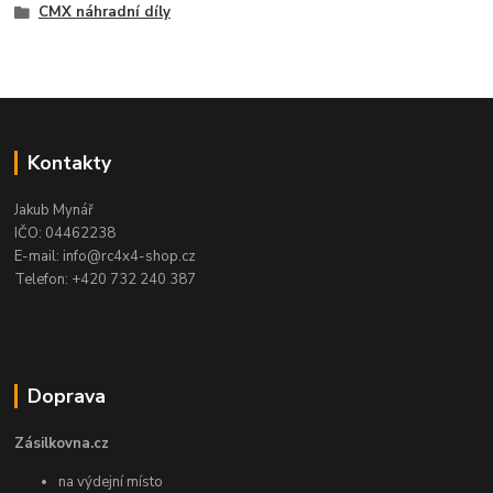
CMX náhradní díly
Kontakty
Jakub Mynář
IČO: 04462238
E-mail: info@rc4x4-shop.cz
Telefon: +420 732 240 387
Doprava
Zásilkovna.cz
na výdejní místo