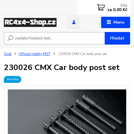
0
ks
za
0,00 Kč
Menu
Hledat
Úvod
Offroad modely MST
230026 CMX Car body post set
230026 CMX Car body post set
Novinka