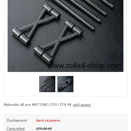
Náhradní díl pro MST CMX / CFX / CFX-W.
celý popis
Dostupnost
Není skladem
Cena před
279,00 Kč