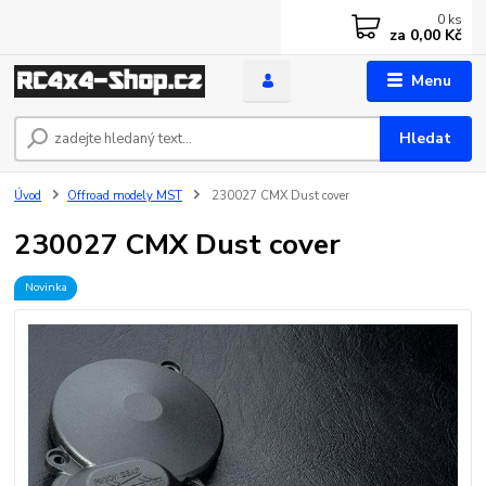
0
ks
za
0,00 Kč
Menu
Hledat
Úvod
Offroad modely MST
230027 CMX Dust cover
230027 CMX Dust cover
Novinka