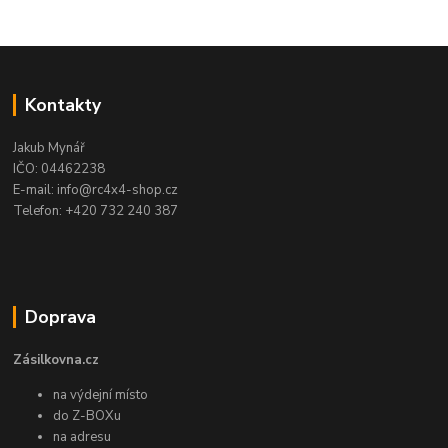
Kontakty
Jakub Mynář
IČO: 04462238
E-mail: info@rc4x4-shop.cz
Telefon: +420 732 240 387
Doprava
Zásilkovna.cz
na výdejní místo
do Z-BOXu
na adresu