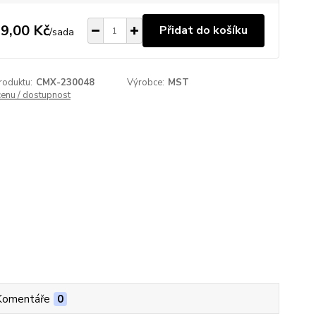
9,00 Kč
Přidat do košíku
/
sada
roduktu:
CMX-230048
Výrobce:
MST
cenu / dostupnost
Komentáře
0