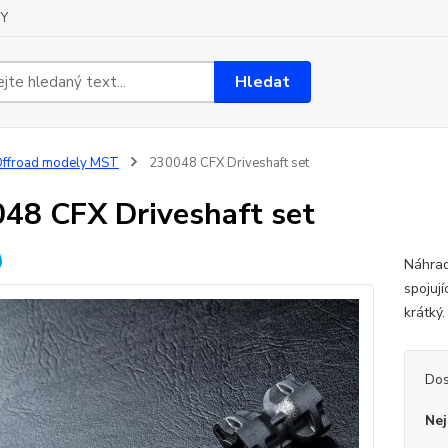
Y
Hledat
ffroad modely MST
230048 CFX Driveshaft set
48 CFX Driveshaft set
Náhrad
spojuj
krátký
Dos
Nej