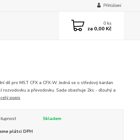
Přihlášení
0
ks
za
0,00 Kč
ní díl pro MST CFX a CFX-W. Jedná se o středový kardan
ící rozvodovku a převodovku. Sada obashuje 2ks - dlouhý a
.
celý popis
tupnost
Skladem
sme plátci DPH