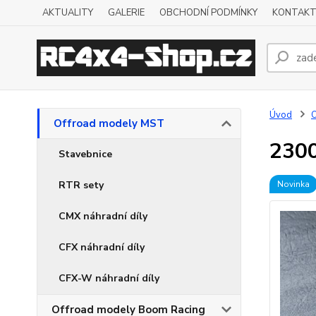
AKTUALITY
GALERIE
OBCHODNÍ PODMÍNKY
KONTAKT
Úvod
O
Offroad modely MST
2300
Stavebnice
RTR sety
Novinka
CMX náhradní díly
CFX náhradní díly
CFX-W náhradní díly
Offroad modely Boom Racing