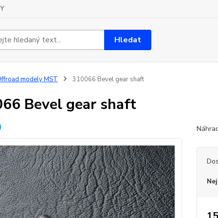
Y
Hledat
ffroad modely MST
310066 Bevel gear shaft
66 Bevel gear shaft
Náhrad
Dos
Nej
15