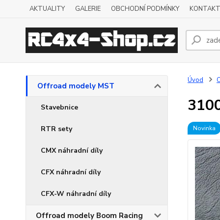
AKTUALITY
GALERIE
OBCHODNÍ PODMÍNKY
KONTAKT
Úvod
O
Offroad modely MST
3100
Stavebnice
RTR sety
Novinka
CMX náhradní díly
CFX náhradní díly
CFX-W náhradní díly
Offroad modely Boom Racing