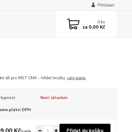
Přihlášení
0
ks
za
0,00 Kč
ní díl pro MST CMX - hřídel hrušky.
celý popis
tupnost
Není skladem
sme plátci DPH
9,00 Kč
Přidat do košíku
/
sada