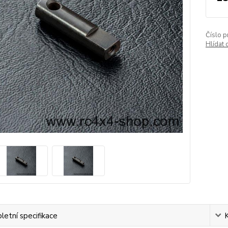
Číslo p
Hlídat 
etní specifikace