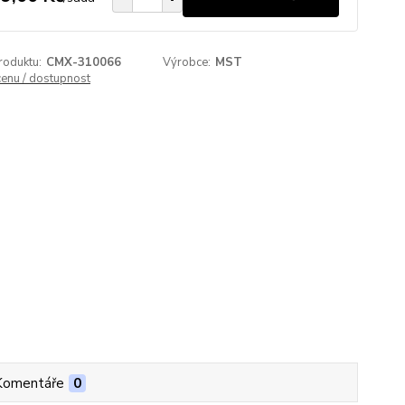
roduktu:
CMX-310066
Výrobce:
MST
cenu / dostupnost
Komentáře
0