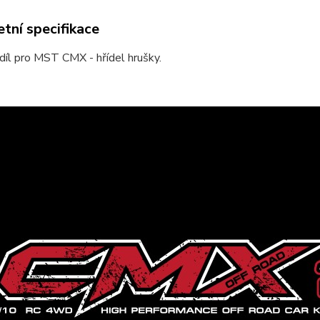
tní specifikace
díl pro MST CMX - hřídel hrušky.