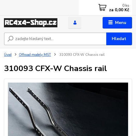
0
ks
za
0,00 Kč
Menu
Hledat
Úvod
Offroad modely MST
310093 CFX-W Chassis rail
310093 CFX-W Chassis rail