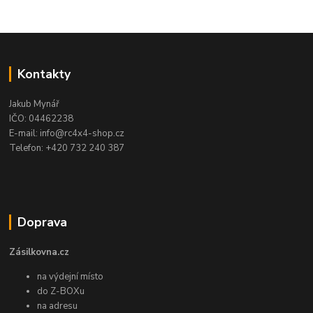
Kontakty
Jakub Mynář
IČO: 04462238
E-mail: info@rc4x4-shop.cz
Telefon: +420 732 240 387
Doprava
Zásilkovna.cz
na výdejní místo
do Z-BOXu
na adresu