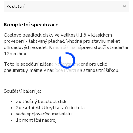
Ke stažení
Kompletní specifikace
Ocelové beadlock disky ve velikosti 1.9 v klasickém
provedení - takzvaný plecháč. Vhodné pro stavbu maket
offroadových vozidel. K montáži na nápravu slouží standartní
12mm hex.
Toto je speciální zúžená varianta, vhodná pro úzké
pneumatiky, máme v nabídce i verzi se standartní šířkou.
Součástí balení je:
2x třídílný beadlock disk
2x
zadní
ALU krytka středu kola
sada spojovacího materiálu
1x montážní nástroj