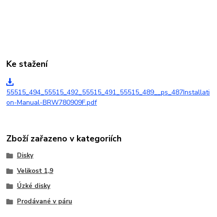
Ke stažení
55515_494_55515_492_55515_491_55515_489__ps_487Installati
on-Manual-BRW780909F.pdf
Zboží zařazeno v kategoriích
Disky
Velikost 1,9
Úzké disky
Prodávané v páru