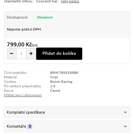
standartní šířkou. Součástí bal...
celý popis
Dostupnost
Skladem
Nejsme plátci DPH
799,00 Kč
/
pár
Přidat do košíku
Číslo produktu:
BRW780920RBK
Materiál:
Ocel
Výrobce:
Boom Racing
Pro velikost pneumatiky:
1.9
Barva:
Černá
Hlídat cenu / dostupnost
Kompletní specifikace
Komentáře
0