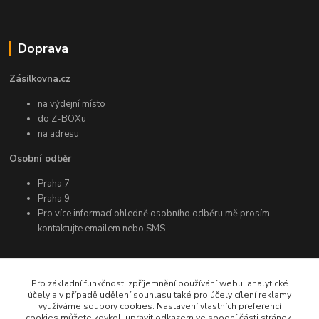
Doprava
Zásilkovna.cz
na výdejní místo
do Z-BOXu
na adresu
Osobní odběr
Praha 7
Praha 9
Pro více informací ohledně osobního odběru mě prosím
kontaktujte emailem nebo SMS
Další informace
Pro základní funkčnost, zpříjemnění používání webu, analytické
účely a v případě udělení souhlasu také pro účely cílení reklamy
využíváme soubory cookies. Nastavení vlastních preferencí
Facebook
cookies můžete kdykoli upravit odkazem ve spodní části stránek.