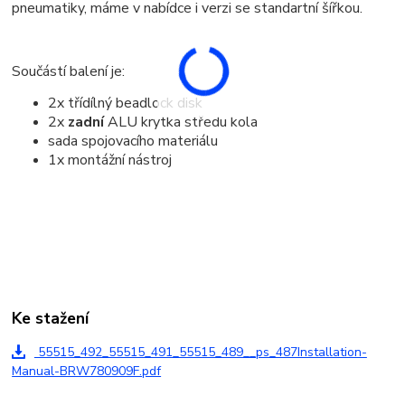
pneumatiky, máme v nabídce i verzi se standartní šířkou.
Součástí balení je:
2x třídílný beadlock disk
2x
zadní
ALU krytka středu kola
sada spojovacího materiálu
1x montážní nástroj
Ke stažení
55515_492_55515_491_55515_489__ps_487Installation-
Manual-BRW780909F.pdf