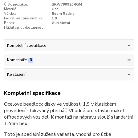
Číslo produktu:
BRW780920RGM
Materiál:
Ocel
Výrobce:
Boom Racing
Pro velikost pneumatiky:
1.9
Barva:
Gun Metal
Hlídat cenu / dostupnost
Kompletní specifikace
Komentáře
0
Ke stažení
Kompletní specifikace
Ocelové beadlock disky ve velikosti 1.9 v klasickém
provedení - takzvaný plecháč. Vhodné pro stavbu maket
offroadových vozidel. K montáži na nápravu slouží standartní
12mm hex.
Toto je speciální zúžená varianta, vhodná pro úzké