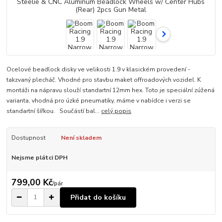
Ocelové beadlock disky ve velikosti 1.9 v klasickém provedení -
takzvaný plecháč. Vhodné pro stavbu maket offroadových vozidel. K
montáži na nápravu slouží standartní 12mm hex. Toto je speciální zúžená
varianta, vhodná pro úzké pneumatiky, máme v nabídce i verzi se
standartní šířkou. Součástí bal...
celý popis
Dostupnost
Není skladem
Nejsme plátci DPH
799,00 Kč
/
pár
Přidat do košíku