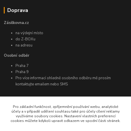
Doprava
Zásilkovna.cz
na výdejní místo
do Z-BOXu
na adresu
Osobní odběr
Praha 7
Praha 9
Pro více informací ohledně osobního odběru mě prosím
kontaktujte emailem nebo SMS
Další informace
Pro základní funkčnost, zpříjemnění používání webu, analytické
účely a v případě udělení souhlasu také pro účely cílení reklamy
využíváme soubory cookies. Nastavení vlastních preferencí
Facebook
cookies můžete kdykoli upravit odkazem ve spodní části stránek.
Instagram
YouTube