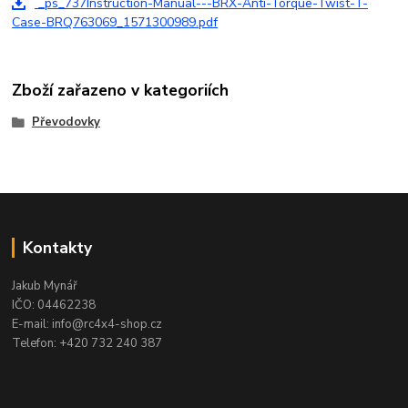
_ps_737Instruction-Manual---BRX-Anti-Torque-Twist-T-
Case-BRQ763069_1571300989.pdf
Zboží zařazeno v kategoriích
Převodovky
Kontakty
Jakub Mynář
IČO: 04462238
E-mail: info@rc4x4-shop.cz
Telefon: +420 732 240 387