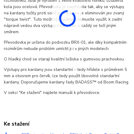
rozvodovku, obal je vyroben z velmi kvalitního hliníku, ozubená
kola jsou ocelová. Převodovka je navrhnuta tak, aby se výstupy
na kardany točily proti sobě a díky tomu je eliminován jev zvaný
"torque twist". Tuto možnost můžete i nemusíte využít, k zadní
nápravě vedou dva výstupy na kardan a každý se točí jiným
směrem.
Převodovka je určena do podvozku BRX-01, ale díky kompaktním
rozměrům nebude problém umístit ji i v jiných modelech.
O hladký chod se starají kvalitní ložiska s gumovou prachovkou.
Výstupy pro kardany jsou standartní - tedy hřídele s průměrem 5
mm a otvorem pro červík, lze tedy použít libovolné standartní
kardany. Doporučujeme kardany řady BADASS™ od Boom Racing.
V sekci "Ke stažení" najdete manuál k převodovce.
Ke stažení