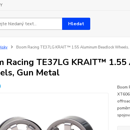
Y
Hledat
isky
Boom Racing TE37LG KRAIT™ 1.55 Aluminum Beadlock Wheels, 
 Racing TE37LG KRAIT™ 1.55 
ls, Gun Metal
Boom 
XT606 
offroa
poměrn
spojov