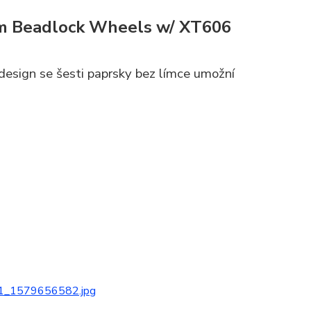
m Beadlock Wheels w/ XT606
design se šesti paprsky bez límce umožní
1_1579656582.jpg