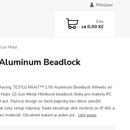
Přihlášení
0
ks
za
0,00 Kč
Gun Metal
Aluminum Beadlock
Racing TE37LG KRAIT™ 1.55 Aluminum Beadlock Wheels w/
Hubs (2) Gun Metal Hliníkové beadlock disky pro makety RC
d aut. Stylový design se šesti paprsky bez límce umožní
ě úzký setup nápravy. Sada obsahuje disk složený ze tří dílů a
ací materiál. Obsahem balení je jeden pá...
celý popis