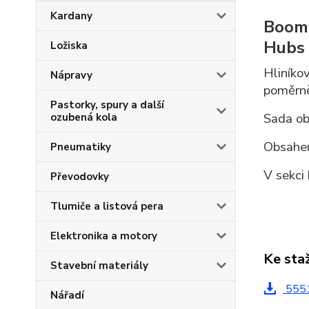
Kardany
Boom
Hubs 
Ložiska
Hliníko
Nápravy
poměrně
Pastorky, spury a další
Sada obs
ozubená kola
Obsahem
Pneumatiky
V sekci
Převodovky
Tlumiče a listová pera
Elektronika a motory
Ke sta
Stavební materiály
5551
Nářadí