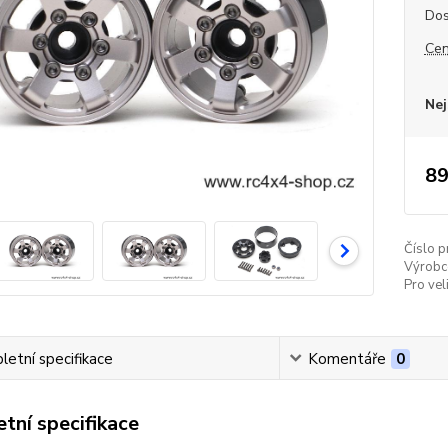
Dos
Cen
Nej
89
Číslo p
Výrobc
Pro vel
etní specifikace
Komentáře
0
tní specifikace