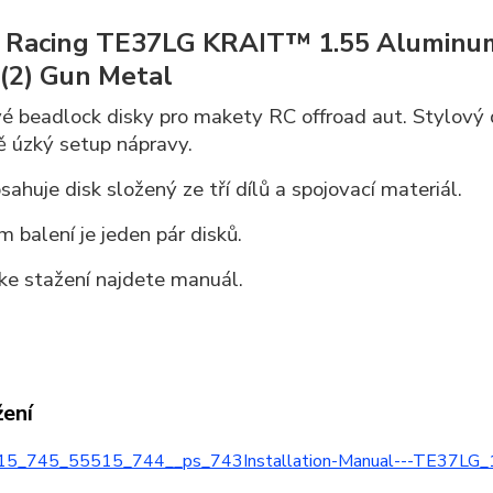
 Racing TE37LG KRAIT™ 1.55 Aluminu
(2) Gun Metal
vé beadlock disky pro makety RC offroad aut. Stylový 
 úzký setup nápravy.
ahuje disk složený ze tří dílů a spojovací materiál.
 balení je jeden pár disků.
 ke stažení najdete manuál.
žení
5_745_55515_744__ps_743Installation-Manual---TE37LG_