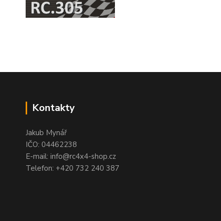
Kontakty
Jakub Mynář
IČO: 04462238
E-mail: info@rc4x4-shop.cz
Telefon: +420 732 240 387