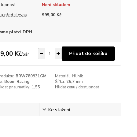
tupnost
Není skladem
a před slevou
999,00 Kč
sme plátci DPH
9,00 Kč
Přidat do košíku
/
pár
roduktu:
BRW780931GM
Materiál:
Hliník
e:
Boom Racing
Šířka:
26,7 mm
ikost pneumatiky:
1,55
Hlídat cenu / dostupnost
Ke stažení