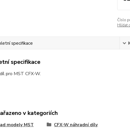
Číslo p
Hlídat 
etní specifikace
tní specifikace
 díl pro MST CFX-W.
zařazeno v kategoriích
oad modely MST
CFX-W náhradní díly