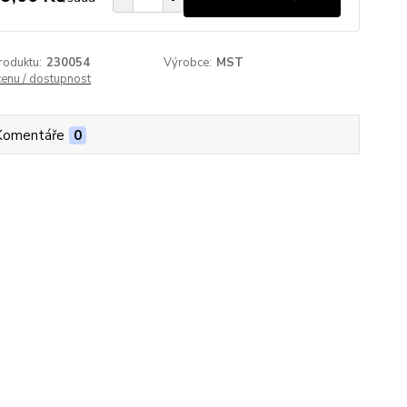
roduktu:
230054
Výrobce:
MST
cenu / dostupnost
Komentáře
0