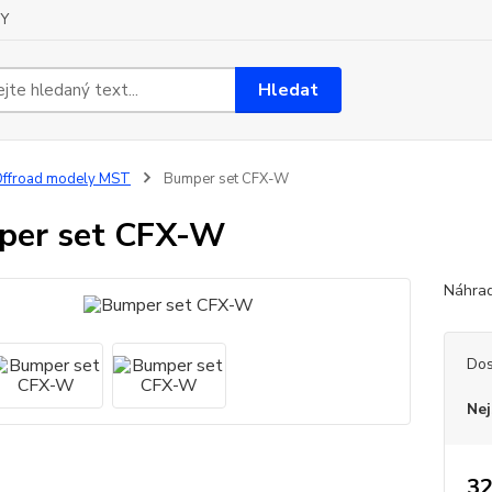
Y
Hledat
ffroad modely MST
Bumper set CFX-W
per set CFX-W
Náhrad
Dos
Nej
32