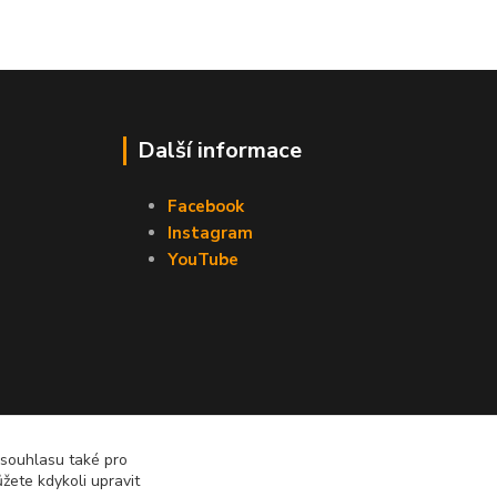
Další informace
Facebook
Instagram
YouTube
 souhlasu také pro
žete kdykoli upravit