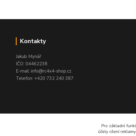
Kontakty
Jakub Mynář
IČO: 04462238
E-mail: info@rc4x4-shop.cz
Telefon: +420 732 240 387
Pro základní funk
účely cílení reklam