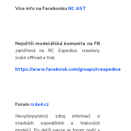
Více info na Facebooku
RC AST
Největší modelářská komunita na FB
zaměřená na RC Expedice, crawlery,
scale offroad a trial.
https://www.facebook.com/groups/rcexpedice
Forum
rc4x4.cz
Nevyčerpatelný zdroj informací o
stavbách expedičních a trialových
modelů. Po delší pauze je forum opět v