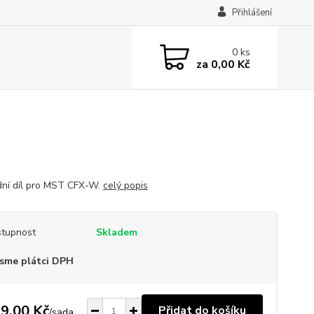
Přihlášení
0
ks
za
0,00 Kč
ní díl pro MST CFX-W.
celý popis
tupnost
Skladem
sme plátci DPH
9,00 Kč
Přidat do košíku
/
sada