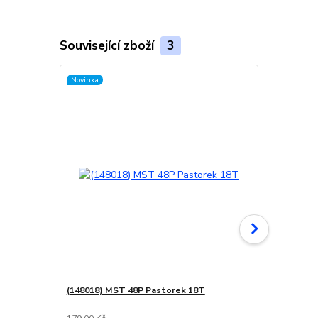
Související zboží
3
Novinka
Novinka
(148018) MST 48P Pastorek 18T
(210534) K