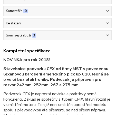
Komentáře
0
Ke stažení
Související zboží
3
Kompletní specifikace
NOVINKA pro rok 2018!
Stavebnice podvozku CFX od firmy MST s povedenou
lexanovou karoserií amerického pick up C10. Jedná se
o verzi bez elektroniky. Podvozek je připraven pro
rozvor 242mm, 252mm, 267 a 275 mm.
Podvozek CFX je naprostá novinka a prakticky nemá
konkurenci. Základ je společný s typem CMX, hlavní rozdíl je
v umístění motoru. Ten již není umístěn uprostřed modelu
spolu s převodovkou ale přemístil se nad přední nápravu.