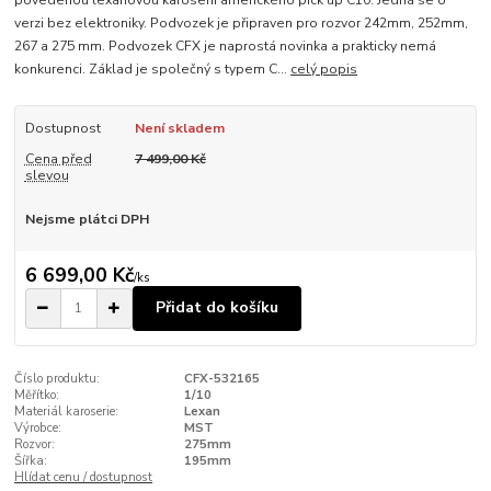
povedenou lexanovou karoserií amerického pick up C10. Jedná se o
verzi bez elektroniky. Podvozek je připraven pro rozvor 242mm, 252mm,
267 a 275 mm. Podvozek CFX je naprostá novinka a prakticky nemá
konkurenci. Základ je společný s typem C...
celý popis
Dostupnost
Není skladem
Cena před
7 499,00 Kč
slevou
Nejsme plátci DPH
6 699,00 Kč
/
ks
Přidat do košíku
Číslo produktu:
CFX-532165
Měřítko:
1/10
Materiál karoserie:
Lexan
Výrobce:
MST
Rozvor:
275mm
Šířka:
195mm
Hlídat cenu / dostupnost