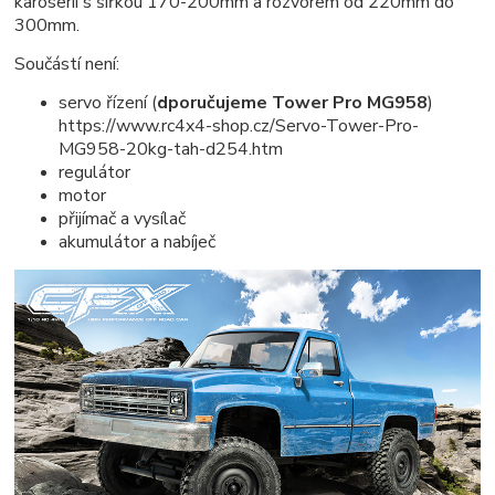
karoserii s šířkou 170-200mm a rozvorem od 220mm do
300mm.
Součástí není:
servo řízení (
dporučujeme Tower Pro MG958
)
https://www.rc4x4-shop.cz/Servo-Tower-Pro-
MG958-20kg-tah-d254.htm
regulátor
motor
přijímač a vysílač
akumulátor a nabíječ