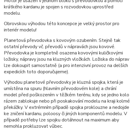
Motor je usazen v jednom bloku s převodovkou a pomocí
krátkého kardanu je spojen s rozvodovkou uprostřed
modelu.
Obrovskou výhodou této koncepce je velký prostor pro
interiér modelu!
Planetová převodovka s kovovým ozubením. Stejně tak
ostatní převody vč. převodů v nápravách jsou kovové.
Převodovka je kompletně osazena kovovými kuličkovými
ložisky, nápravy jsou na kluzných vložkách. Ložiska do náprav
lze dokoupit samostatně (a pro intenzivní provoz na delších
expedicích toto doporučujeme).
Výhodou planetové převodovky je kluzná spojka, která je
umístěna na spuru (hlavním převodovém kole) a chrání
model před poškozením v těžkém terénu, kdy se jedno kolo
rázem zablokuje nebo při poskakování modelu na kraji kolmé
překážky. V extrémním případě spojka proklouzne a nedojde
ke zničení kardanu, poloosy či jiných komponentů modelu. V
případě potřeby lze spojku dotáhnout na maximum aby
nemohla prokluzovat vůbec.