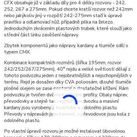
CFX obsahuje již v základu díly pro 4 délky rozvoru - 242,
252, 267 a 275mm. Pokud chcete kratší rozvor než 242mm
nebo jakýkoliv jiný v rozpětí 242-275mm stačí k úpravě
pravítko a odlamovací nůž, případně pilka na železo.
Jednoduchým zkrácením plastových trubek, které slouží jako
střední část linku zavěšení nápravy.
Zbytek komponentů jako nápravy, kardany a tlumiče sdílí s
typem CMX.
Kombinace kompaktních rozměrů (šířka 195mm, rozvor
242/252/267/275mm), 40
°
rejdu a velké světlosti dělají z
tohoto podvozku jeden z nejobratnějších a nejschopnějších v
terénu. Rejd je dosažen díky CVA poloosám, dlouhé tlumiče
plněné olejem se zase postarají o dostatečné křížení. Rám
podvozku je tvořen dvěma kovovými profily. Obaly náprav,
převodovky a stejně tak i výztuhy podvozku a masivní
kardany jsou vyrobeny z kvalitního a odolného plastu.
Převody v nápravách jsou kovové, v převodovce jsou kola z
odolného plastu.
Po vlastní úpravě rozvoru je možné instalovat libovolnou