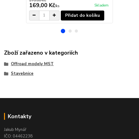
179,00 Kč
649,00 Kč
169,00 Kč
599,00 K
Skladem
/
ks
Přidat do košíku
Zboží zařazeno v kategoriích
Offroad modely MST
Stavebnice
Kontakty
Jakub Mynář
IČO: 04462238