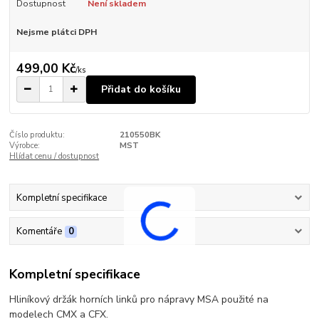
Dostupnost
Není skladem
Nejsme plátci DPH
499,00 Kč
/
ks
Přidat do košíku
Číslo produktu:
210550BK
Výrobce:
MST
Hlídat cenu / dostupnost
Kompletní specifikace
Komentáře
0
Kompletní specifikace
Hliníkový držák horních linků pro nápravy MSA použité na
modelech CMX a CFX.