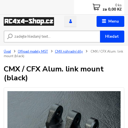
0
ks
za
0,00 Kč
Menu
Hledat
Úvod
Offroad modely MST
CMX náhradní díly
CMX / CFX Alum. link
mount (black)
CMX / CFX Alum. link mount
(black)