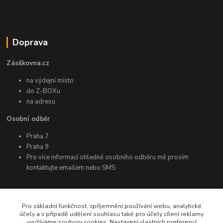
Doprava
Zásilkovna.cz
na výdejní místo
do Z-BOXu
na adresu
Osobní odběr
Praha 7
Praha 9
Pro více informací ohledně osobního odběru mě prosím
kontaktujte emailem nebo SMS
Další informace
Pro základní funkčnost, zpříjemnění používání webu, analytické
účely a v případě udělení souhlasu také pro účely cílení reklamy
využíváme soubory cookies. Nastavení vlastních preferencí