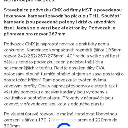
Stavebnice podvozku CMX od firmy MST s povedenou
lexanovou karoserií závodního pickupu TH1. Součástí
karoserie jsou povedené polepy i držáky závodních
čísel. Jedná se o verzi bez elektroniky. Podvozek je
připraven pro rozvor 267mm.
Podvozek CMX je naprostá novinka a prakticky nemá
konkurenci.
Kombinace kompaktních rozměrů (šířka 195mm,
rozvor 242/252/267/275mm), 40
°
rejdu a velké světlosti
dělají z tohoto podvozku jeden z nejobratnějších a
nejschopnějších v terénu. Rejd je dosažen díky CVA
poloosám, dlouhé tlumiče plněné olejem se zase postarají o
dostatečné křížení. Rám podvozku je tvořen dvěma
kovovými profily. Obaly náprav, převodovky a stejně tak i
výztuhy podvozku a masivní kardany jsou vyrobeny z
kvalitního a odolného plastu. Převody v nápravách jsou
kovové, v převodovce jsou kola z odolného plastu.
Po vlastní úpravě rozvoru je možné instalovat libovolnou
karoserii s šířkou 170-200mm a rozvorem od 220mm do
300mm.