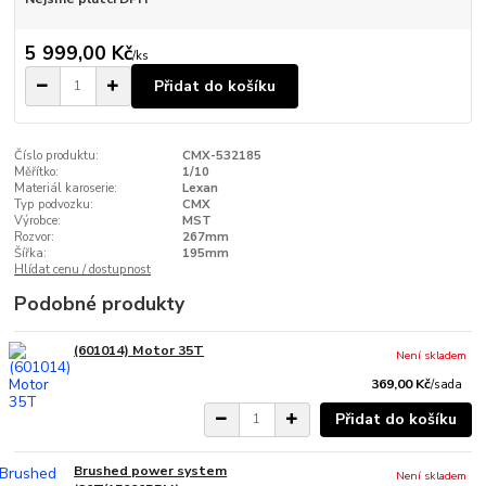
5 999,00 Kč
/
ks
Přidat do košíku
Číslo produktu:
CMX-532185
Měřítko:
1/10
Materiál karoserie:
Lexan
Typ podvozku:
CMX
Výrobce:
MST
Rozvor:
267mm
Šířka:
195mm
Hlídat cenu / dostupnost
Podobné produkty
(601014) Motor 35T
Není skladem
369,00 Kč
/
sada
Přidat do košíku
Brushed power system
Není skladem