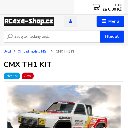
0
ks
za
0,00 Kč
Menu
Hledat
Úvod
Offroad modely MST
CMX TH1 KIT
CMX TH1 KIT
Novinka
Akce