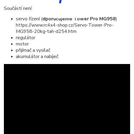
Součástí není:
servo řízení (
dporučujeme Tower Pro MG958
)
https://www.rc4x4-shop.cz/Servo-Tower-Pro-
MG958-20kg-tah-d254.htm
regulátor
motor
přijímač a vysílač
akumulátor a nabíječ