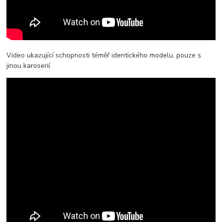
Video ukazující schopnosti téměř identického modelu, pouze s
jinou karoserií.