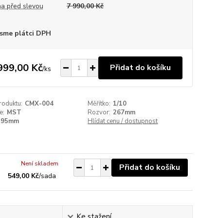
a před slevou
7 990,00 Kč
sme plátci DPH
999,00 Kč
Přidat do košíku
/
ks
roduktu:
CMX-004
Měřítko:
1/10
e:
MST
Rozvor:
267mm
195mm
Hlídat cenu / dostupnost
Není skladem
Přidat do košíku
549,00 Kč
/
sada
Ke stažení