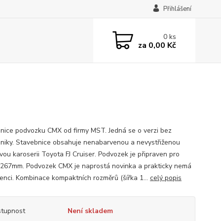
Přihlášení
0
ks
za
0,00 Kč
nice podvozku CMX od firmy MST. Jedná se o verzi bez
oniky. Stavebnice obsahuje nenabarvenou a nevystřiženou
vou karoserii Toyota FJ Cruiser. Podvozek je připraven pro
 267mm. Podvozek CMX je naprostá novinka a prakticky nemá
enci. Kombinace kompaktních rozměrů (šířka 1...
celý popis
tupnost
Není skladem