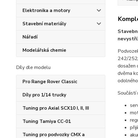
Elektronika a motory
Komple
Stavební materiály
Stavebni
Nářadí
nevystři
Modelářská chemie
Podvozek
242/252
dosažen d
Díly dle modelu
dvěma kov
odolného 
Pro Range Rover Classic
Součástí 
Díly pro 1/14 trucky
ser
Tuning pro Axial SCX10 I, II, III
mot
reg
Tuning Tamiya CC-01
přij
Tuning pro podvozky CMX a
aku