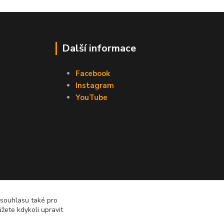
Další informace
Facebook
Instagram
YouTube
 souhlasu také pro
žete kdykoli upravit