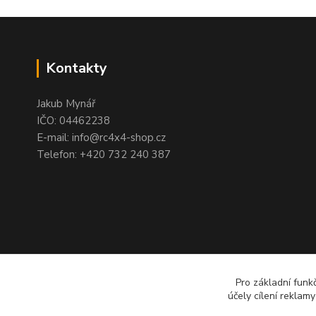
Kontakty
Jakub Mynář
IČO: 04462238
E-mail: info@rc4x4-shop.cz
Telefon: +420 732 240 387
Pro základní funk
účely cílení reklam