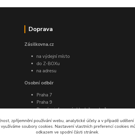
Doprava
Zásilkovna.cz
na výdejní místo
do Z-BOXu
na adresu
Osobní odběr
Praha 7
Praha 9
Pro více informací ohledně osobního
odběru mě prosím kontaktujte
čnost, zpříjemnění používání webu, analytické účely a v případě udělení
emailem nebo SMS
y využíváme soubory cookies. Nastavení vlastních preferencí cookies mů
odkazem ve spodní části stránek.