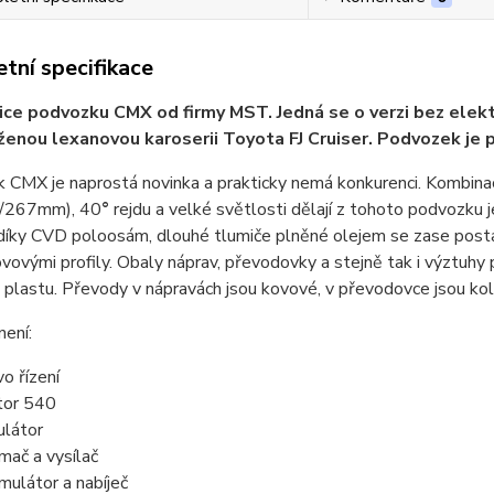
tní specifikace
ce podvozku CMX od firmy MST. Jedná se o verzi bez elek
ženou lexanovou karoserii Toyota FJ Cruiser. Podvozek je 
 CMX je naprostá novinka a prakticky nemá konkurenci. Kombin
/267mm), 40
°
rejdu a velké světlosti dělají z tohoto podvozku j
íky CVD poloosám, dlouhé tlumiče plněné olejem se zase postar
ovými profily. Obaly náprav, převodovky a stejně tak i výztuhy 
plastu. Převody v nápravách jsou kovové, v převodovce jsou kol
není:
vo řízení
or 540
ulátor
ímač a vysílač
mulátor a nabíječ