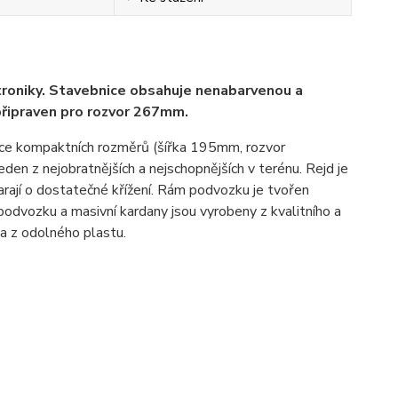
troniky. Stavebnice obsahuje nenabarvenou a
připraven pro rozvor 267mm.
ace kompaktních rozměrů (šířka 195mm, rozvor
eden z nejobratnějších a nejschopnějších v terénu. Rejd je
ají o dostatečné křížení. Rám podvozku je tvořen
podvozku a masivní kardany jsou vyrobeny z kvalitního a
a z odolného plastu.