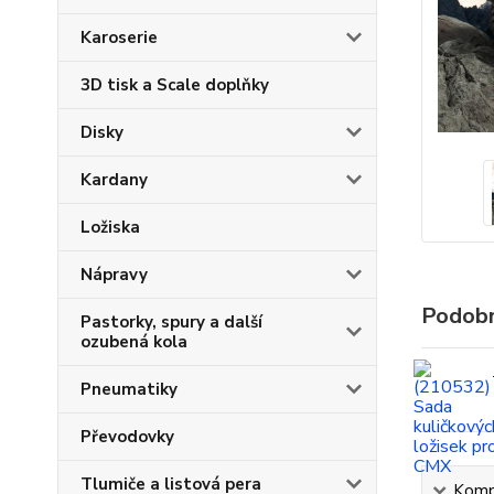
Karoserie
3D tisk a Scale doplňky
Disky
Kardany
Ložiska
Nápravy
Podobn
Pastorky, spury a další
ozubená kola
Pneumatiky
Převodovky
Tlumiče a listová pera
Kompl