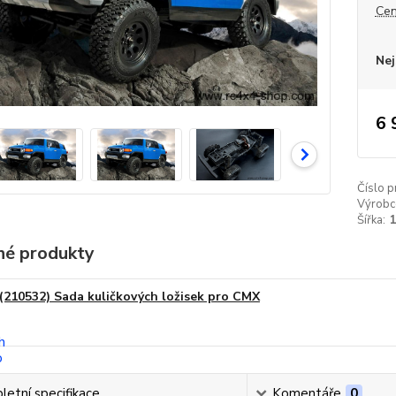
Cen
Nej
6 
Číslo p
Výrobc
Šířka:
é produkty
(210532) Sada kuličkových ložisek pro CMX
etní specifikace
Komentáře
0