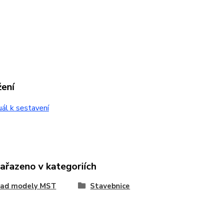
žení
ál k sestavení
zařazeno v kategoriích
oad modely MST
Stavebnice