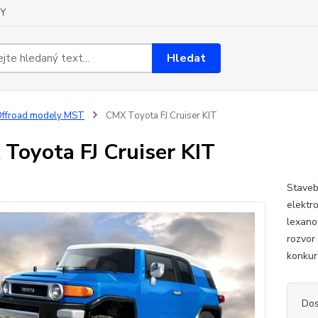
Y
Hledat
ffroad modely MST
CMX Toyota FJ Cruiser KIT
Toyota FJ Cruiser KIT
Staveb
elektr
lexano
rozvor
konkur
Dos