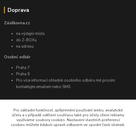
Doprava
Zásilkovna.cz
na výdejní místo
do Z-BOXu
na adresu
Osobní odběr
Praha 7
Praha 9
Pro více informací ohledně osobního odběru mě prosím
kontaktujte emailem nebo SMS
Další informace
Pro základní funkčnost, zpříjemnění používání webu, analytické
účely a v případě udělení souhlasu také pro účely cílení reklamy
využíváme soubory cookies. Nastavení vlastních preferencí
Facebook
cookies můžete kdykoli upravit odkazem ve spodní části stránek.
Instagram
YouTube