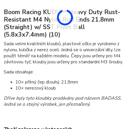
Boom Racing KUDU™ Heavy Duty Rust-
Resistant M4 Nylon Rod Ends 21.8mm
(Straight) w/ SST Pivot Ball
(5.8x3x7.4mm) (10)
Sada velmi kvalitních kloubů, plastové očko je vyrobeno z
nylonu, kulička z nerez oceli. Jedná se o univerzální díly, lze
použít téměř na každém modelu. Čepy jsou určeny pro M4
závitovou tyč, klouby jsou určeny pro standardní M3 šrouby.
Sada obsahuje:
10× přímý čep dlouhý, 21,8mm
10× nerezový kloub
Dříve byly tyto kloubky prodávány pod názvem BADASS.
Jedná se o stejný výrobek, jen přeznačený.