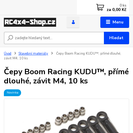
0
ks
za
0,00 Kč
Menu
Hledat
Úvod
Stavební materiály
Čepy Boom Racing KUDU™, přímé dlouhé,
závit M4, 10 ks
Čepy Boom Racing KUDU™, přímé
dlouhé, závit M4, 10 ks
Novinka