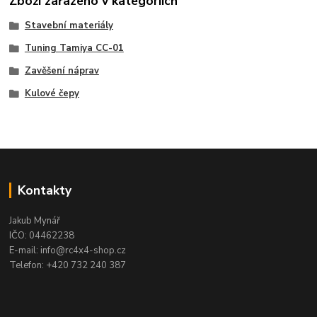
Zboží zařazeno v kategoriích
Stavební materiály
Tuning Tamiya CC-01
Zavěšení náprav
Kulové čepy
Kontakty
Jakub Mynář
IČO: 04462238
E-mail: info@rc4x4-shop.cz
Telefon: +420 732 240 387