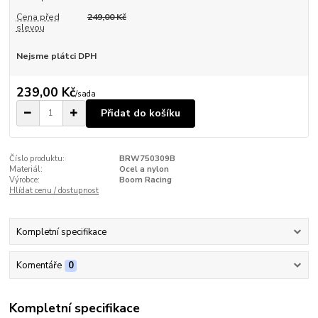
Cena před
249,00 Kč
slevou
Nejsme plátci DPH
239,00 Kč
/
sada
Přidat do košíku
Číslo produktu:
BRW750309B
Materiál:
Ocel a nylon
Výrobce:
Boom Racing
Hlídat cenu / dostupnost
Kompletní specifikace
Komentáře
0
Kompletní specifikace