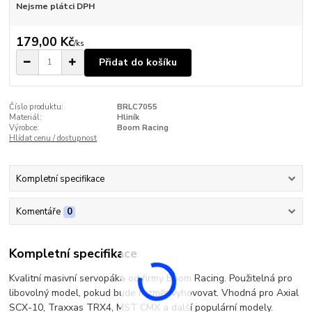
Nejsme plátci DPH
179,00 Kč
/
ks
Přidat do košíku
Číslo produktu:
BRLC7055
Materiál:
Hliník
Výrobce:
Boom Racing
Hlídat cenu / dostupnost
Kompletní specifikace
Komentáře
0
Kompletní specifikace
Kvalitní masivní servopáka od firmy Boom Racing. Použitelná pro
libovolný model, pokud bude rozměr vyhovovat. Vhodná pro Axial
SCX-10, Traxxas TRX4, MST CMX a další populární modely.