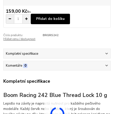
159,00 Kč
/
ks
Přidat do košíku
Číslo produktu:
BRGRS242
Hlídat cenu / dostupnost
Kompletní specifikace
Komentáře
0
Kompletní specifikace
Boom Racing 242 Blue Thread Lock 10 g
Lepidlo na závity je naprostá nutnost pro každého pečlivého
modeláře. Každý červík nebo šroubek, který je šroubován do