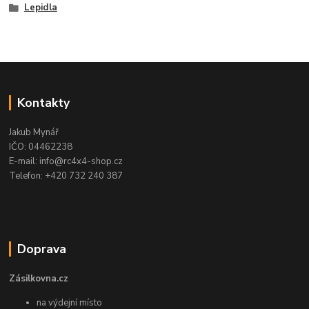
Lepidla
Kontakty
Jakub Mynář
IČO: 04462238
E-mail: info@rc4x4-shop.cz
Telefon: +420 732 240 387
Doprava
Zásilkovna.cz
na výdejní místo