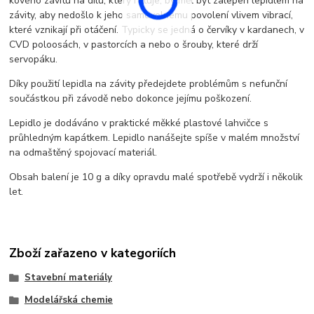
kového závitu na dílu, který rotuje, by měl být zalepen lepidlem na
závity, aby nedošlo k jeho samovolnému povolení vlivem vibrací,
které vznikají při otáčení. Typicky se jedná o červíky v kardanech, v
CVD poloosách, v pastorcích a nebo o šrouby, které drží
servopáku.
Díky použití lepidla na závity předejdete problémům s nefunční
součástkou při závodě nebo dokonce jejímu poškození.
Lepidlo je dodáváno v praktické měkké plastové lahvičce s
průhledným kapátkem. Lepidlo nanášejte spíše v malém množství
na odmaštěný spojovací materiál.
Obsah balení je 10 g a díky opravdu malé spotřebě vydrží i několik
let.
Zboží zařazeno v kategoriích
Stavební materiály
Modelářská chemie