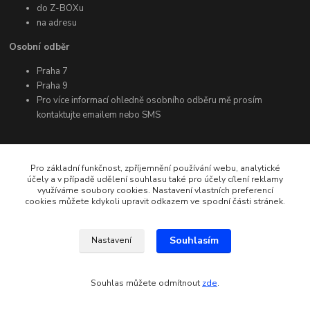
do Z-BOXu
na adresu
Osobní odběr
Praha 7
Praha 9
Pro více informací ohledně osobního odběru mě prosím
kontaktujte emailem nebo SMS
Další informace
Pro základní funkčnost, zpříjemnění používání webu, analytické
účely a v případě udělení souhlasu také pro účely cílení reklamy
využíváme soubory cookies. Nastavení vlastních preferencí
Facebook
cookies můžete kdykoli upravit odkazem ve spodní části stránek.
Instagram
YouTube
Souhlasím
Nastavení
Souhlas můžete odmítnout
zde
.
Vytvořeno na
Eshop-rychle.cz