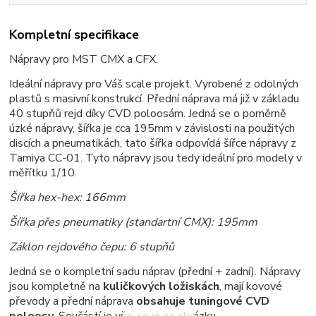
Kompletní specifikace
Nápravy pro MST CMX a CFX.
Ideální nápravy pro Váš scale projekt. Vyrobené z odolných
plastů s masivní konstrukcí. Přední náprava má již v základu
40 stupňů rejd díky CVD poloosám. Jedná se o poměrně
úzké nápravy, šířka je cca 195mm v závislosti na použitých
discích a pneumatikách, tato šířka odpovídá šířce nápravy z
Tamiya CC-01. Tyto nápravy jsou tedy ideální pro modely v
měřítku 1/10.
Šířka hex-hex: 166mm
Šířka přes pneumatiky (standartní CMX): 195mm
Záklon rejdového čepu: 6 stupňů
Jedná se o kompletní sadu náprav (přední + zadní). Nápravy
jsou kompletně na
kuličkových ložiskách
, mají kovové
převody a přední náprava
obsahuje tuningové CVD
poloosy
. Součástí je vše, co je na obrázku.