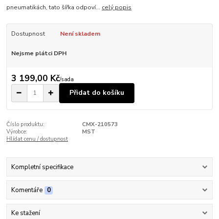
pneumatikách, tato šířka odpoví...
celý popis
Dostupnost
Není skladem
Nejsme plátci DPH
3 199,00 Kč
/
sada
Přidat do košíku
Číslo produktu:
CMX-210573
Výrobce:
MST
Hlídat cenu / dostupnost
Kompletní specifikace
Komentáře
0
Ke stažení