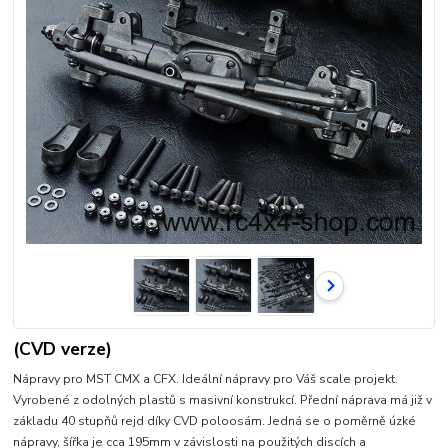
(CVD verze)
Nápravy pro MST CMX a CFX. Ideální nápravy pro Váš scale projekt.
Vyrobené z odolných plastů s masivní konstrukcí. Přední náprava má již v
základu 40 stupňů rejd díky CVD poloosám. Jedná se o poměrně úzké
nápravy, šířka je cca 195mm v závislosti na použitých discích a