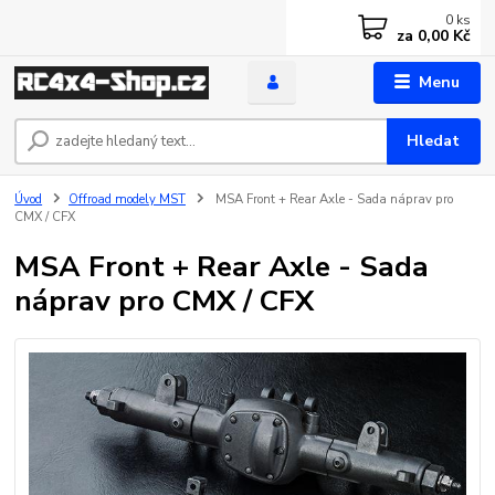
0
ks
za
0,00 Kč
Menu
Hledat
Úvod
Offroad modely MST
MSA Front + Rear Axle - Sada náprav pro
CMX / CFX
MSA Front + Rear Axle - Sada
náprav pro CMX / CFX