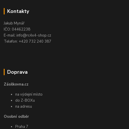
Kontakty
Jakub Mynář
IČO: 04462238
E-mail: info@rc4x4-shop.cz
Telefon: +420 732 240 387
Doprava
Zásilkovna.cz
na výdejní místo
do Z-BOXu
na adresu
Osobní odběr
Praha 7