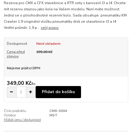
Rezerva pro CMX a CFX stavebnice a RTR sety s karoserií J3 a J4. Chcete
mít rezervu stejnou jako kola na Vašem modelu. Nyní máte možnost.
Jedná se o plnohodnotné rezervní kolo. Sada obsahuje: pneumatiku KM
Crawler 1,9 originální vložku pneumatiky disk ze stavebnice J3 a J4
Vnitřní průměr: 1,9 p...
celý popis
Dostupnost
Není skladem
Cena před
399,00 Kč
slevou
Nejsme plátci DPH
349,00 Kč
/
ks
Přidat do košíku
Číslo produktu:
CMX-S004
Výrobce:
MST
Hlídat cenu / dostupnost