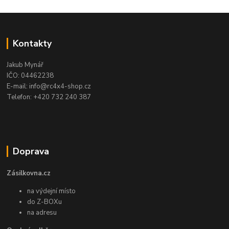
Kontakty
Jakub Mynář
IČO: 04462238
E-mail: info@rc4x4-shop.cz
Telefon: +420 732 240 387
Doprava
Zásilkovna.cz
na výdejní místo
do Z-BOXu
na adresu