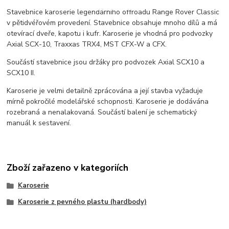
Stavebnice karoserie legendárního offroadu Range Rover Classic
v pětidvéřovém provedení. Stavebnice obsahuje mnoho dílů a má
otevírací dveře, kapotu i kufr. Karoserie je vhodná pro podvozky
Axial SCX-10, Traxxas TRX4, MST CFX-W a CFX.
Součástí stavebnice jsou držáky pro podvozek Axial SCX10 a
SCX10 II.
Karoserie je velmi detailně zprácována a její stavba vyžaduje
mírně pokročilé modelářské schopnosti. Karoserie je dodávána
rozebraná a nenalakovaná. Součástí balení je schematický
manuál k sestavení.
Zboží zařazeno v kategoriích
Karoserie
Karoserie z pevného plastu (hardbody)