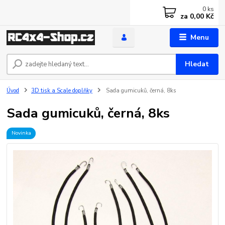
0
ks
za
0,00 Kč
Menu
Hledat
Úvod
3D tisk a Scale doplňky
Sada gumicuků, černá, 8ks
Sada gumicuků, černá, 8ks
Novinka