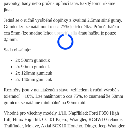
pavouky, hady nebo pružná upínací lana, každý tomu říkáme
jinak.
Jedná se o ručně vyráběné doplňky z kvalitní 2,5mm silné gumy.
Gumicuky lze natáhnout o cca 75% jejich délky. Průměr háčku
cca 5mm (lze snadno lehce upravit), síla drátu háčku je pouze
0,5mm.
Sada obsahuje:
2x 50mm gumicuk
2x 90mm gumicuk
2x 120mm gumicuk
2x 140mm gumicuk
Rozměry jsou v nenataženém stavu, vzhledem k ruční výrobě s
tolerancí +-10%. Lze natáhnout o cca 75%, to znamená že 50mm
gumicuk se natáhne minimálně na 90mm atd.
Vhodné pro všechny modely 1/10. Například: Ford F350 High
Lift, Hilux High lift, CC-01 Pajero, Wrangler, RC4WD Gelande,
Trailfinder, Mojave, Axial SCX10 Honcho, Dingo, Jeep Wrangler.