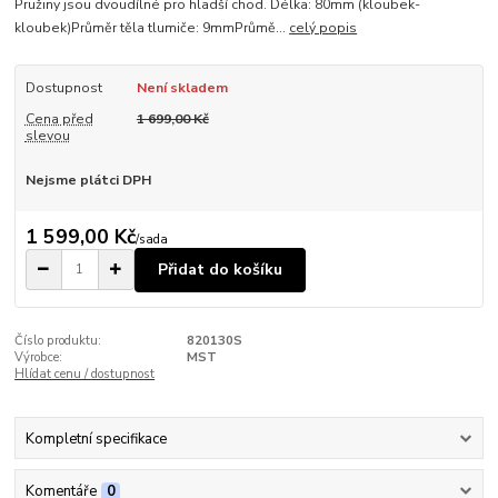
Pružiny jsou dvoudílné pro hladší chod. Délka: 80mm (kloubek-
kloubek)Průměr těla tlumiče: 9mmPrůmě...
celý popis
Dostupnost
Není skladem
Cena před
1 699,00 Kč
slevou
Nejsme plátci DPH
1 599,00 Kč
/
sada
Přidat do košíku
Číslo produktu:
820130S
Výrobce:
MST
Hlídat cenu / dostupnost
Kompletní specifikace
Komentáře
0