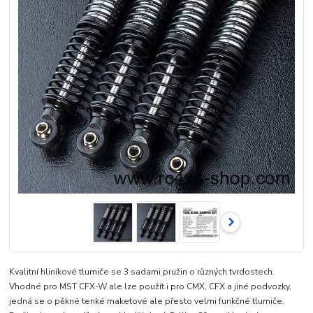
Kvalitní hliníkové tlumiče se 3 sadami pružin o různých tvrdostech.
Vhodné pro MST CFX-W ale lze použít i pro CMX, CFX a jiné podvozky,
jedná se o pěkné tenké maketové ale přesto velmi funkčné tlumiče.