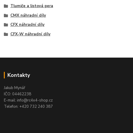
Tlumiče a listová pera
CMX náhradní díly
CFX náhradní díly
CFX-W náhradní díly
Kontakty
Jakub Mynář
IČO: 04462238
E-mail: info@rc4x4-shop.cz
Telefon: +420 732 240 387