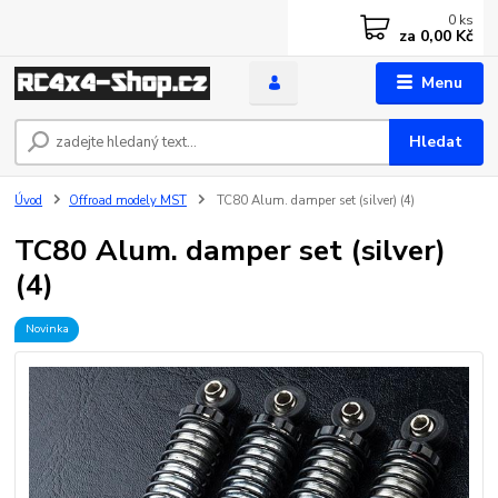
0
ks
za
0,00 Kč
Menu
Hledat
Úvod
Offroad modely MST
TC80 Alum. damper set (silver) (4)
TC80 Alum. damper set (silver)
(4)
Novinka