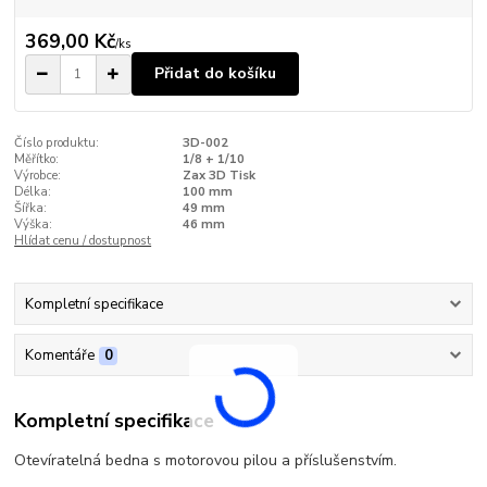
369,00 Kč
/
ks
Přidat do košíku
Číslo produktu:
3D-002
Měřítko:
1/8 + 1/10
Výrobce:
Zax 3D Tisk
Délka:
100 mm
Šířka:
49 mm
Výška:
46 mm
Hlídat cenu / dostupnost
Kompletní specifikace
Komentáře
0
Kompletní specifikace
Otevíratelná bedna s motorovou pilou a příslušenstvím.