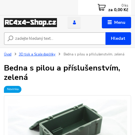
0
ks
za
0,00 Kč
Menu
Hledat
Úvod
3D tisk a Scale doplňky
Bedna s pilou a příslušenstvím, zelená
Bedna s pilou a příslušenstvím,
zelená
Novinka