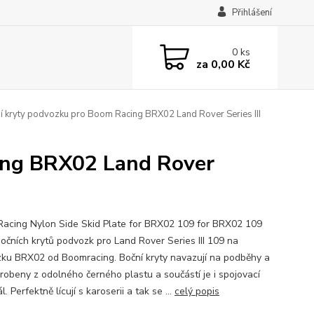
Přihlášení
0
ks
za
0,00 Kč
 kryty podvozku pro Boom Racing BRX02 Land Rover Series III
ing BRX02 Land Rover
acing Nylon Side Skid Plate for BRX02 109 for BRX02 109
očních krytů podvozk pro Land Rover Series III 109 na
ku BRX02 od Boomracing. Boční kryty navazují na podběhy a
yrobeny z odolného černého plastu a součástí je i spojovací
l. Perfektně lícují s karoserii a tak se ...
celý popis