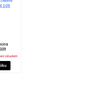
acing
 109
ení skladem
šíku