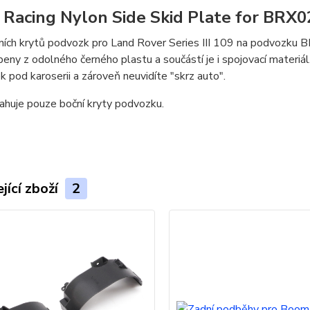
Racing Nylon Side Skid Plate for BRX0
ích krytů podvozk pro Land Rover Series III 109 na podvozku B
beny z odolného černého plastu a součástí je i spojovací materiál. 
 pod karoserii a zároveň neuvidíte "skrz auto".
ahuje pouze boční kryty podvozku.
jící zboží
2