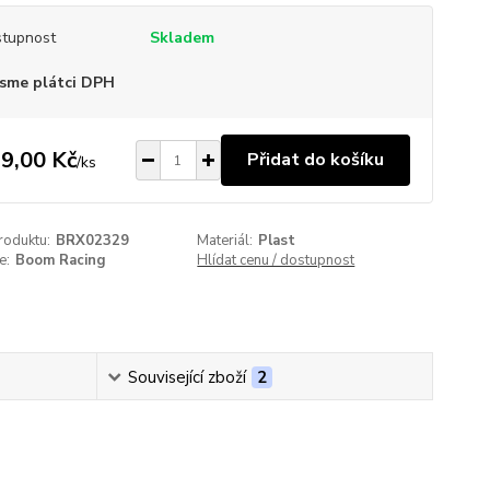
tupnost
Skladem
sme plátci DPH
9,00 Kč
Přidat do košíku
/
ks
roduktu:
BRX02329
Materiál:
Plast
e:
Boom Racing
Hlídat cenu / dostupnost
Související zboží
2