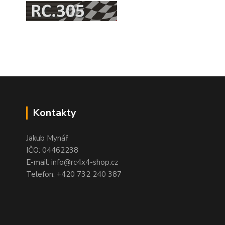
Kontakty
Jakub Mynář
IČO: 04462238
E-mail: info@rc4x4-shop.cz
Telefon: +420 732 240 387