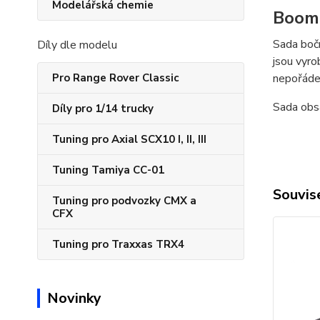
Modelářská chemie
Boom 
Sada bočn
Díly dle modelu
jsou vyro
Pro Range Rover Classic
nepořádek
Sada obs
Díly pro 1/14 trucky
Tuning pro Axial SCX10 I, II, III
Tuning Tamiya CC-01
Souvise
Tuning pro podvozky CMX a
CFX
Tuning pro Traxxas TRX4
Novinky