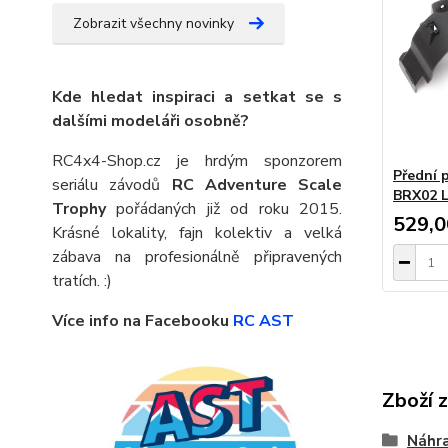
Zobrazit všechny novinky
Kde hledat inspiraci a setkat se s
dalšími modeláři osobně?
RC4x4-Shop.cz je hrdým sponzorem
Přední 
seriálu závodů
RC Adventure Scale
BRX02 L
Trophy
pořádaných již od roku 2015.
529,0
Krásné lokality, fajn kolektiv a velká
zábava na profesionálně připravených
tratích. :)
Více info na Facebooku
RC AST
Zboží 
Náhra