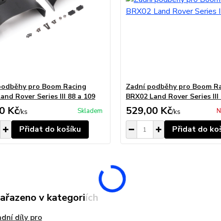
podběhy pro Boom Racing
Zadní podběhy pro Boom R
and Rover Series III 88 a 109
BRX02 Land Rover Series III
0 Kč
529,00 Kč
Skladem
N
/
ks
/
ks
Přidat do košíku
Přidat do ko
zařazeno v kategoriích
dní díly pro