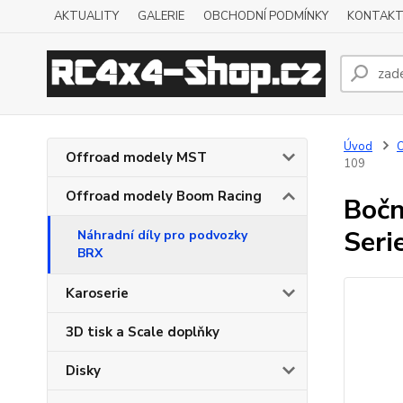
AKTUALITY
GALERIE
OBCHODNÍ PODMÍNKY
KONTAKT
Úvod
O
Offroad modely MST
109
Offroad modely Boom Racing
Bočn
Serie
Náhradní díly pro podvozky
BRX
Karoserie
3D tisk a Scale doplňky
Disky