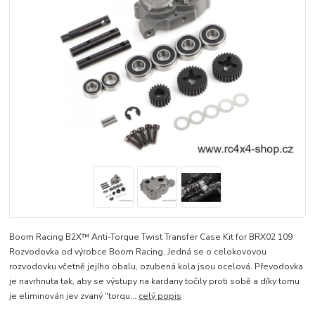
Boom Racing B2X™ Anti-Torque Twist Transfer Case Kit for BRX02 109
Rozvodovka od výrobce Boom Racing. Jedná se o celokovovou
rozvodovku včetně jejího obalu, ozubená kola jsou ocelová. Převodovka
je navrhnuta tak, aby se výstupy na kardany točily proti sobě a díky tomu
je eliminován jev zvaný "torqu...
celý popis