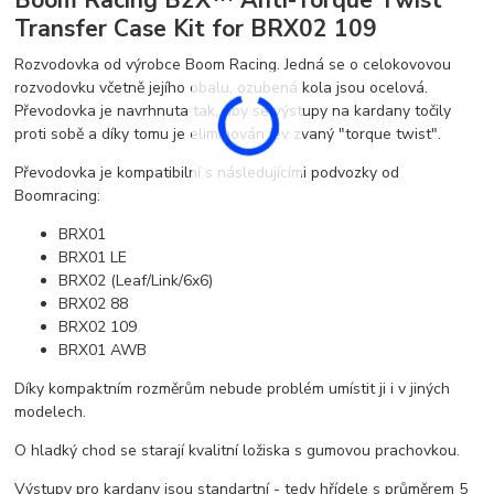
Boom Racing B2X™ Anti-Torque Twist
Transfer Case Kit for BRX02 109
Rozvodovka od výrobce Boom Racing. Jedná se o celokovovou
rozvodovku včetně jejího obalu, ozubená kola jsou ocelová.
Převodovka je navrhnuta tak, aby se výstupy na kardany točily
proti sobě a díky tomu je eliminován jev zvaný "torque twist".
Převodovka je kompatibilní s následujícími podvozky od
Boomracing:
BRX01
BRX01 LE
BRX02 (Leaf/Link/6x6)
BRX02 88
BRX02 109
BRX01 AWB
Díky kompaktním rozměrům nebude problém umístit ji i v jiných
modelech.
O hladký chod se starají kvalitní ložiska s gumovou prachovkou.
Výstupy pro kardany jsou standartní - tedy hřídele s průměrem 5