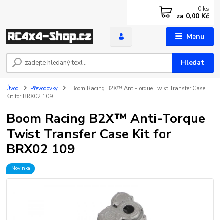
0
ks
za
0,00 Kč
Menu
Hledat
Úvod
Převodovky
Boom Racing B2X™ Anti-Torque Twist Transfer Case
Kit for BRX02 109
Boom Racing B2X™ Anti-Torque
Twist Transfer Case Kit for
BRX02 109
Novinka