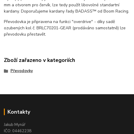
mm a otvorem pro červík, lze tedy použít libovolné standartní
kardany. Doporučujeme kardany řady BADASS™ od Boom Racing.
Převodovka je připravena na funkci "overdrive" - díky sadě
ozubených kol č. BRLC70201-GEAR (prodáváno samostatně) lze
převodovku přestavět.
Zboží zařazeno v kategoriích
Převodovky
Kontakty
Jakub Mynář
IČO: 04462238