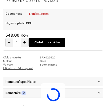
TRX4, MST CMX, CFX a CFX-...
celý popis
Dostupnost
Není skladem
Nejsme plátci DPH
549,00 Kč
/
ks
Přidat do košíku
Číslo produktu:
BRX026620
Materiál:
Ocel
Výrobce:
Boom Racing
Hlídat cenu / dostupnost
Kompletní specifikace
Komentáře
0