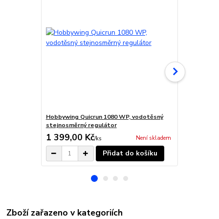
Hobbywing Quicrun 1080 WP, vodotěsný
Motor stej
stejnosměrný regulátor
449,00 Kč
1 399,00 Kč
419,00 K
Není skladem
/
ks
Přidat do košíku
Zboží zařazeno v kategoriích