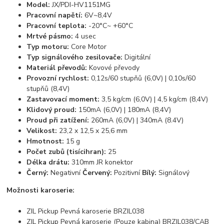
Model:
JX/PDI-HV1151MG
Pracovní napětí:
6V~8,4V
Pracovní teplota:
-20°C~ +60°C
Mrtvé pásmo:
4 usec
Typ motoru:
Core Motor
Typ signálového zesilovače:
Digitální
Materiál převodů:
Kovové převody
Provozní rychlost:
0,12s/60 stupňů (6,0V) | 0,10s/60
stupňů (8,4V)
Zastavovací moment:
3,5 kg/cm (6,0V) | 4,5 kg/cm (8,4V)
Klidový proud:
150mA (6,0V) | 180mA (8,4V)
Proud při zatížení:
260mA (6,0V) | 340mA (8.4V)
Velikost:
23,2 x 12,5 x 25,6 mm
Hmotnost:
15 g
Počet zubů (tisícihran):
25
Délka drátu:
310mm JR konektor
Černý:
Negativní
Červený:
Pozitivní
Bílý:
Signálový
Možnosti karoserie:
ZIL Pickup Pevná karoserie BRZIL038
ZIL Pickup Pevná karoserie (Pouze kabina) BRZIL038/CAB