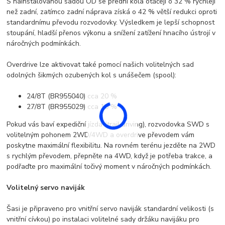
S nainstalovanou sadou OD se přední kola otáčejí o 32 % rychleji
než zadní, zatímco zadní náprava získá o 42 % větší redukci oproti
standardnímu převodu rozvodovky. Výsledkem je lepší schopnost
stoupání, hladší přenos výkonu a snížení zatížení hnacího ústrojí v
náročných podmínkách.
Overdrive lze aktivovat také pomocí našich volitelných sad
odolných šikmých ozubených kol s unášečem (spool):
24/8T (BR955040) cca 20 %
27/8T (BR955029) cca 10 %
Pokud vás baví expediční jízda (trail driving), rozvodovka SWD s
volitelným pohonem 2WD/4WD a overdrive převodem vám
poskytne maximální flexibilitu. Na rovném terénu jezděte na 2WD
s rychlým převodem, přepněte na 4WD, když je potřeba trakce, a
podřaďte pro maximální točivý moment v náročných podmínkách.
Volitelný servo naviják
Šasi je připraveno pro vnitřní servo naviják standardní velikosti (s
vnitřní cívkou) po instalaci volitelné sady držáku navijáku pro