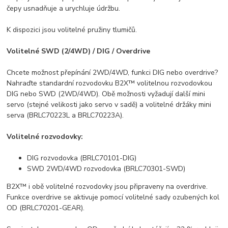
čepy usnadňuje a urychluje údržbu.
K dispozici jsou volitelné pružiny tlumičů.
Volitelné SWD (2/4WD) / DIG / Overdrive
Chcete možnost přepínání 2WD/4WD, funkci DIG nebo overdrive?
Nahraďte standardní rozvodovku B2X™ volitelnou rozvodovkou
DIG nebo SWD (2WD/4WD). Obě možnosti vyžadují další mini
servo (stejné velikosti jako servo v sadě) a volitelné držáky mini
serva (BRLC70223L a BRLC70223A).
Volitelné rozvodovky:
DIG rozvodovka (BRLC70101-DIG)
SWD 2WD/4WD rozvodovka (BRLC70301-SWD)
B2X™ i obě volitelné rozvodovky jsou připraveny na overdrive.
Funkce overdrive se aktivuje pomocí volitelné sady ozubených kol
OD (BRLC70201-GEAR).