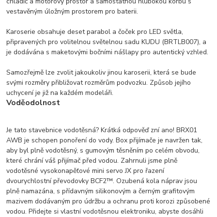
chladič a motorový prostor a samostatnou hlubokou korbu s
vestavěným úložným prostorem pro baterii.
Karoserie obsahuje deset parabol a čoček pro LED světla,
připravených pro volitelnou světelnou sadu KUDU (BRTLB007), a
je dodávána s maketovými bočními nášlapy pro autentický vzhled.
Samozřejmě lze zvolit jakoukoliv jinou karoserii, která se bude
svými rozměry přibližovat rozměrům podvozku. Způsob jejího
uchycení je již na každém modeláři.
Voděodolnost
Je tato stavebnice vodotěsná? Krátká odpověď zní ano! BRX01
AWB je schopen ponoření do vody. Box přijímače je navržen tak,
aby byl plně vodotěsný, s gumovým těsněním po celém obvodu,
které chrání váš přijímač před vodou. Zahrnuli jsme plně
vodotěsné vysokonapěťové mini servo JX pro řazení
dvourychlostní převodovky BCF2™. Ozubená kola náprav jsou
plně namazána, s přídavným silikonovým a černým grafitovým
mazivem dodávaným pro údržbu a ochranu proti korozi způsobené
vodou. Přidejte si vlastní vodotěsnou elektroniku, abyste dosáhli