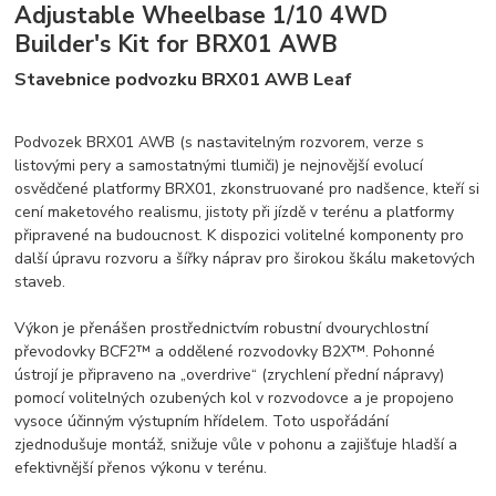
Adjustable Wheelbase 1/10 4WD
Builder's Kit for BRX01 AWB
Stavebnice podvozku BRX01 AWB Leaf
Podvozek BRX01 AWB (s nastavitelným rozvorem, verze s
listovými pery a samostatnými tlumiči) je nejnovější evolucí
osvědčené platformy BRX01, zkonstruované pro nadšence, kteří si
cení maketového realismu, jistoty při jízdě v terénu a platformy
připravené na budoucnost. K dispozici volitelné komponenty pro
další úpravu rozvoru a šířky náprav pro širokou škálu maketových
staveb.
Výkon je přenášen prostřednictvím robustní dvourychlostní
převodovky BCF2™ a oddělené rozvodovky B2X™. Pohonné
ústrojí je připraveno na „overdrive“ (zrychlení přední nápravy)
pomocí volitelných ozubených kol v rozvodovce a je propojeno
vysoce účinným výstupním hřídelem. Toto uspořádání
zjednodušuje montáž, snižuje vůle v pohonu a zajišťuje hladší a
efektivnější přenos výkonu v terénu.