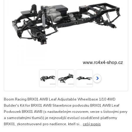
Boom Racing BRX01 AWB Leaf Adjustable Wheelbase 1/10 4WD
Builder's Kit for BRX01 AWB Stavebnice podvozku BRX01 AWB Leaf
Podvozek BRX01 AWB (s nastavitelným rozvorem, verze s listovými pery
a samostatnými tlumiči) je nejnovější evolucí osvědčené platformy
BRX01, zkonstruované pro nadšence, kteří si...
celý popis