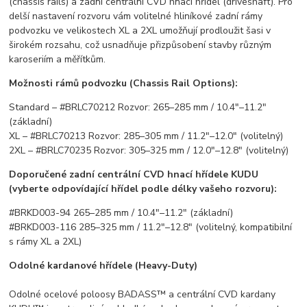
(chassis rails) a zadní centrální CVD hnací hřídel (driveshaft). Pro
delší nastavení rozvoru vám volitelné hliníkové zadní rámy
podvozku ve velikostech XL a 2XL umožňují prodloužit šasi v
širokém rozsahu, což usnadňuje přizpůsobení stavby různým
karoseriím a měřítkům.
Možnosti rámů podvozku (Chassis Rail Options):
Standard – #BRLC70212 Rozvor: 265–285 mm / 10.4"–11.2"
(základní)
XL – #BRLC70213 Rozvor: 285–305 mm / 11.2"–12.0" (volitelný)
2XL – #BRLC70235 Rozvor: 305–325 mm / 12.0"–12.8" (volitelný)
Doporučené zadní centrální CVD hnací hřídele KUDU
(vyberte odpovídající hřídel podle délky vašeho rozvoru):
#BRKD003-94 265–285 mm / 10.4"–11.2" (základní)
#BRKD003-116 285–325 mm / 11.2"–12.8" (volitelný, kompatibilní
s rámy XL a 2XL)
Odolné kardanové hřídele (Heavy-Duty)
Odolné ocelové poloosy BADASS™ a centrální CVD kardany