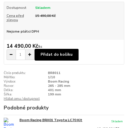
Dostupnost
Skladem
Cena před
15 490,00 Kč
slevou
Nejsme plátci DPH
14 490,00 Kč
/
ks
Přidat do košíku
Číslo produktu:
BR8011
Měřítko:
1/10
Výrobce:
Boom Racing
Rozvor:
265 - 285 mm
Délka:
401 mm
Šířka:
199 mm
Hlídat cenu / dostupnost
Podobné produkty
Boom Racing BRX01 Toyota LC70 Kit
Skladem