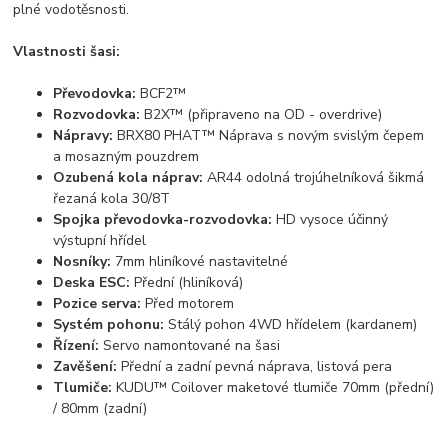
plné vodotěsnosti.
Vlastnosti šasi:
Převodovka:
BCF2™
Rozvodovka:
B2X™ (připraveno na OD - overdrive)
Nápravy:
BRX80 PHAT™ Náprava s novým svislým čepem
a mosazným pouzdrem
Ozubená kola náprav:
AR44 odolná trojúhelníková šikmá
řezaná kola 30/8T
Spojka převodovka-rozvodovka:
HD vysoce účinný
výstupní hřídel
Nosníky:
7mm hliníkové nastavitelné
Deska ESC:
Přední (hliníková)
Pozice serva:
Před motorem
Systém pohonu:
Stálý pohon 4WD hřídelem (kardanem)
Řízení:
Servo namontované na šasi
Zavěšení:
Přední a zadní pevná náprava, listová pera
Tlumiče:
KUDU™ Coilover maketové tlumiče 70mm (přední)
/ 80mm (zadní)