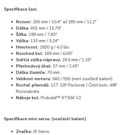
Specifikace šasi:
Rozvor:
265 mm / 10,4" až 285 mm / 11,2"
Délka:
401 mm / 15,79"
Šířka:
199 mm / 7,83"
Výška:
133 mm / 5,24"
Hmotnost:
1830 g / 4,0 lbs
Rozchod kol:
169 mm / 6,65"
Světlá výška nápravy:
29,5 mm / 1,16"
Přechodový úhel:
57 mm / 2,45"
Délka tlumiče:
70 mm
Velikost motoru:
540 / 550 (není součástí balení)
Rozteč převodů:
12T 32P Pastorek / Čelní kolo, 48P
Rozvodovka
Náboje kol:
Probuild™ XT504 V2
Specifikace mini serva: (součástí balení)
Značka:
JX Servo