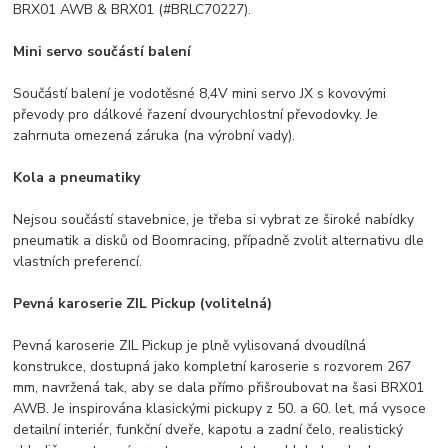
BRX01 AWB & BRX01 (#BRLC70227).
Mini servo součástí balení
Součástí balení je vodotěsné 8,4V mini servo JX s kovovými
převody pro dálkové řazení dvourychlostní převodovky. Je
zahrnuta omezená záruka (na výrobní vady).
Kola a pneumatiky
Nejsou součástí stavebnice, je třeba si vybrat ze široké nabídky
pneumatik a disků od Boomracing, případně zvolit alternativu dle
vlastních preferencí.
Pevná karoserie ZIL Pickup (volitelná)
Pevná karoserie ZIL Pickup je plně vylisovaná dvoudílná
konstrukce, dostupná jako kompletní karoserie s rozvorem 267
mm, navržená tak, aby se dala přímo přišroubovat na šasi BRX01
AWB. Je inspirována klasickými pickupy z 50. a 60. let, má vysoce
detailní interiér, funkční dveře, kapotu a zadní čelo, realistický