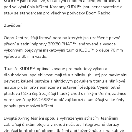
KUDU™ jsou trvanlivé, s hladkým chodem a schopné pracovat
pod velkými úhly křížení. Kardany KUDU™ jsou servisovatelné a
staly se standardem pro všechny podvozky Boom Racing.
Zavěšení
Odpružení zajišťují listová pera na kterých jsou zaěšené pevné
přední a zadní nápravy BRX80 PHAT™, spárované s vysoce
výkonnými olejovými maketovými tlumiči KUDU™ o délce 70 mm
vpředu a 80 mm vzadu.
Tlumiče KUDU™, optimalizované pro maketový výkon a
dlouhodobou spolehlivost, mají těla z hliníku (billet) pro maximální
pevnost, kalené pístnice s nitridovým povlakem titanu a hliníkové
matice pružin pro neomezené nastavení předpětí. Vyměnitelná
plastová lůžka čepů zajišťují hladký chod s nízkým třením, zatímco
nerezové čepy BADASS™ odolávají korozi a umožňují velké úhly
pohybu pro masivní křížení.
Dvojitá X-ring těsnění spolu s vyhrazenými stíracími těsněními
zabraňují únikům oleje a vniknutí nečistot. Integrované dorazy
zlepšují kontrolu při plném stlačení a přiložený nástroj na kulové