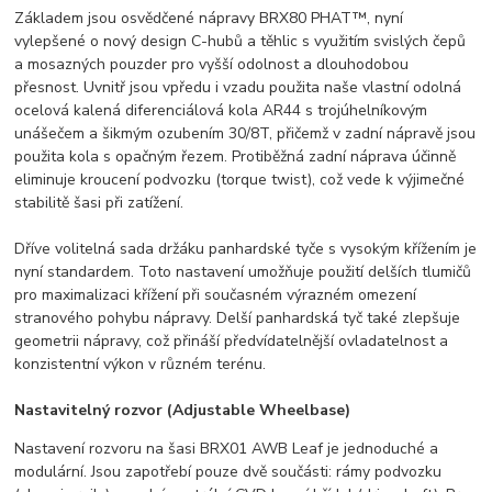
Základem jsou osvědčené nápravy BRX80 PHAT™, nyní
vylepšené o nový design C-hubů a těhlic s využitím svislých čepů
a mosazných pouzder pro vyšší odolnost a dlouhodobou
přesnost. Uvnitř jsou vpředu i vzadu použita naše vlastní odolná
ocelová kalená diferenciálová kola AR44 s trojúhelníkovým
unášečem a šikmým ozubením 30/8T, přičemž v zadní nápravě jsou
použita kola s opačným řezem. Protiběžná zadní náprava účinně
eliminuje kroucení podvozku (torque twist), což vede k výjimečné
stabilitě šasi při zatížení.
Dříve volitelná sada držáku panhardské tyče s vysokým křížením je
nyní standardem. Toto nastavení umožňuje použití delších tlumičů
pro maximalizaci křížení při současném výrazném omezení
stranového pohybu nápravy. Delší panhardská tyč také zlepšuje
geometrii nápravy, což přináší předvídatelnější ovladatelnost a
konzistentní výkon v různém terénu.
Nastavitelný rozvor (Adjustable Wheelbase)
Nastavení rozvoru na šasi BRX01 AWB Leaf je jednoduché a
modulární. Jsou zapotřebí pouze dvě součásti: rámy podvozku