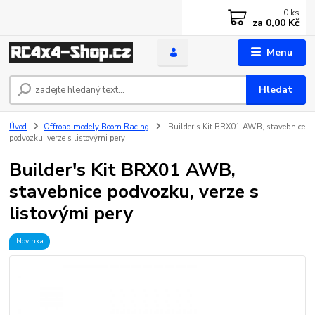
0
ks
za
0,00 Kč
Menu
Hledat
Úvod
Offroad modely Boom Racing
Builder's Kit BRX01 AWB, stavebnice
podvozku, verze s listovými pery
Builder's Kit BRX01 AWB,
stavebnice podvozku, verze s
listovými pery
Novinka